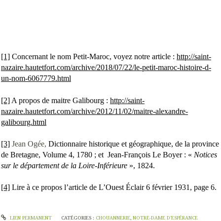
[1]
Concernant le nom Petit-Maroc, voyez notre article :
http://saint-
nazaire.hautetfort.com/archive/2018/07/22/le-petit-maroc-histoire-d-
un-nom-6067779.html
[2]
A propos de maitre Galibourg :
http://saint-
nazaire.hautetfort.com/archive/2012/11/02/maitre-alexandre-
galibourg.html
[3]
Jean Ogée,
Dictionnaire historique et géographique, de la province
de Bretagne, Volume 4, 1780 ; et
Jean-François Le Boyer : «
Notices
sur le département de la Loire-Inférieure
», 1824.
[4]
Lire à ce propos l’article de L’Ouest Éclair 6 février 1931, page 6.
LIEN PERMANENT
CATÉGORIES :
CHOUANNERIE
,
NOTRE-DAME D’ESPÉRANCE