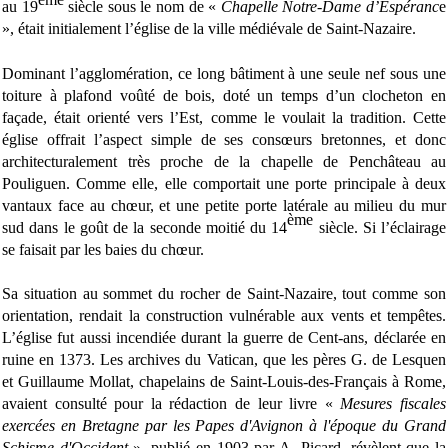
au 19
siècle sous le nom de «
Chapelle Notre-Dame d’Espéranc
e
», était initialement l’église de la ville médiévale de Saint-Nazaire.
Dominant l’agglomération, ce long bâtiment à une seule nef sous une
toiture à plafond voûté de bois, doté un temps d’un clocheton en
façade, était orienté vers l’Est, comme le voulait la tradition. Cette
église offrait l’aspect simple de ses consœurs bretonnes, et donc
architecturalement très proche de la chapelle de Penchâteau au
Pouliguen. Comme elle, elle comportait une porte principale à deux
vantaux face au chœur, et une petite porte latérale au milieu du mur
ème
sud dans le goût de la seconde moitié du 14
siècle. Si l’éclairage
se faisait par les baies du chœur.
Sa situation au sommet du rocher de Saint-Nazaire, tout comme son
orientation, rendait la construction vulnérable aux vents et tempêtes.
L’église fut aussi incendiée durant la guerre de Cent-ans, déclarée en
ruine en 1373. Les archives du Vatican, que les pères G. de Lesquen
et Guillaume Mollat, chapelains de Saint-Louis-des-Français à Rome,
avaient consulté pour la rédaction de leur livre «
Mesures fiscales
exercées en Bretagne par les Papes d'Avignon à l'époque du Grand
Schisme d'Occident
», publié en 1903 par A. Picard, révèlent que la