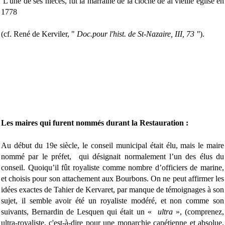
L'une de ses nièces, fut la marraine de la cloche de al vieille église en
1778
(cf. René de Kerviler, "
Doc.pour l'hist. de St-Nazaire, III, 73 "
).
Les maires qui furent nommés durant la Restauration :
Au début du 19e siècle, le conseil municipal était élu, mais le maire
nommé par le préfet, qui désignait normalement l’un des élus du
conseil. Quoiqu’il fût royaliste comme nombre d’officiers de marine,
et choisis pour son attachement aux Bourbons. On ne peut affirmer les
idées exactes de Tahier de Kervaret, par manque de témoignages à son
sujet, il semble avoir été un royaliste modéré, et non comme son
suivants, Bernardin de Lesquen qui était un «
ultra
», (comprenez,
ultra-royaliste, c'est-à-dire pour une monarchie capétienne et absolue,