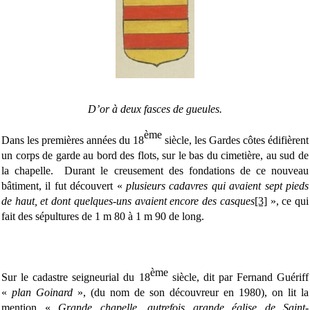
D’or à deux fasces de gueules.
ème
Dans les premières années du 18
siècle, les Gardes côtes édifièrent
un corps de garde au bord des flots, sur le bas du cimetière, au sud de
la chapelle. Durant le creusement des fondations de ce nouveau
bâtiment, il fut découvert «
plusieurs cadavres qui avaient sept pieds
de haut, et dont quelques-uns avaient encore des casques
[3]
», ce qui
fait des sépultures de 1 m 80 à 1 m 90 de long.
ème
Sur le cadastre seigneurial du 18
siècle, dit par Fernand Guériff
«
plan Goinard
», (du nom de son découvreur en 1980), on lit la
mention «
Grande chapelle, autrefois grande église de Saint-