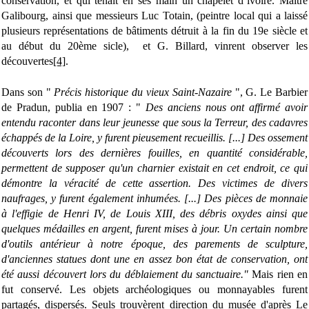
conservation, et qui tenait en ses main un chapelet d’ivoire. Maître
Galibourg, ainsi que messieurs Luc Totain, (peintre local qui a laissé
plusieurs représentations de bâtiments détruit à la fin du 19e siècle et
au début du 20ème sicle), et G. Billard, vinrent observer les
découvertes
[4]
.
Dans son "
Précis historique du vieux Saint-Nazaire
", G. Le Barbier
de Pradun, publia en 1907 : "
Des anciens nous ont
affirmé
avoir
entendu raconter dans leur jeunesse que sous la Terreur, des cadavres
échappés de la Loire, y furent pieusement
recueillis
. [...] Des ossement
découverts lors des dernières fouilles, en quantité considérable,
permettent de supposer qu'un charnier existait en cet endroit, ce qui
démontre la véracité de cette assertion. Des victimes de divers
naufrages, y furent également inhumées. [...] Des pièces de monnaie
à l'effigie de Henri IV, de Louis XIII, des débris
oxydes
ainsi que
quelques médailles en argent, furent mises à jour. Un certain nombre
d'outils antérieur à notre époque, des parements de sculpture,
d'anciennes statues dont une en assez bon état de conservation, ont
été aussi découvert lors du
déblaiement
du
sanctuaire
."
Mais rien en
fut conservé. Les objets archéologiques ou monnayables furent
partagés, dispersés. Seuls trouvèrent direction du musée d'après Le