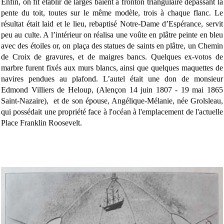
Enfin, on fit établir de larges baient à fronton triangulaire dépassant la
pente du toit, toutes sur le même modèle, trois à chaque flanc. Le
résultat était laid et le lieu, rebaptisé Notre-Dame d’Espérance, servit
peu au culte. A l’intérieur on réalisa une voûte en plâtre peinte en bleu
avec des étoiles or, on plaça des statues de saints en plâtre, un Chemin
de Croix de gravures, et de maigres bancs. Quelques ex-votos de
marbre furent fixés aux murs blancs, ainsi que quelques maquettes de
navires pendues au plafond. L’autel était une don de monsieur
Edmond Villiers de Heloup, (Alençon 14 juin 1807 - 19 mai 1865
Saint-Nazaire),
et de son épouse,
Angélique-
Mélanie, née Grolsleau,
qui possédait une propriété face à l'océan à l'emplacement de l'actuelle
Place Franklin Roosevelt.