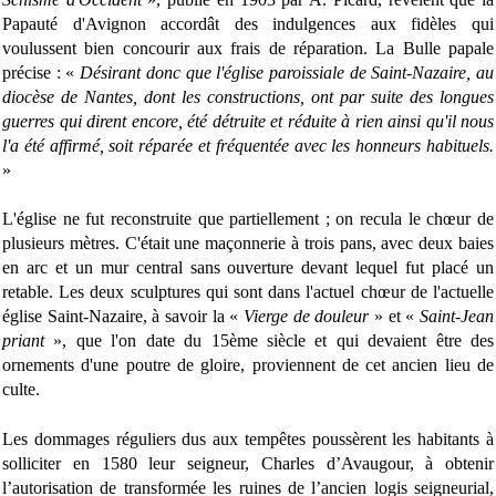
Papauté d'Avignon accordât des indulgences aux fidèles qui
voulussent bien concourir aux frais de réparation. La Bulle papale
précise : «
Désirant donc que l'église paroissiale de Saint-Nazaire, au
diocèse de Nantes, dont les constructions, ont par suite des longues
guerres qui dirent encore, été détruite et réduite à rien ainsi qu'il nous
l'a été affirmé, soit réparée et fréquentée avec les honneurs habituels.
»
L'église ne fut reconstruite que partiellement ; on recula le chœur de
plusieurs mètres. C'était une maçonnerie
à trois pans, avec deux baies
en arc et un mur central sans ouverture devant lequel fut placé un
retable. Les deux sculptures qui sont dans l'actuel chœur de l'actuelle
église Saint-Nazaire, à savoir la «
Vierge de douleur
» et «
Saint-Jean
priant
», que l'on date du 15ème siècle et qui devaient être des
ornements d'une poutre de gloire, proviennent de cet ancien lieu de
culte.
Les dommages réguliers dus aux tempêtes poussèrent les habitants à
solliciter en 1580 leur seigneur, Charles d’Avaugour, à obtenir
l’autorisation de transformée les ruines de l’ancien logis seigneurial,