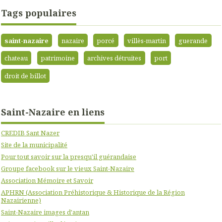
Tags populaires
saint-nazaire
nazaire
porcé
villès-martin
guerande
chateau
patrimoine
archives détruites
port
droit de billot
Saint-Nazaire en liens
CREDIB Sant Nazer
Site de la municipalité
Pour tout savoir sur la presqu'il guérandaise
Groupe facebook sur le vieux Saint-Nazaire
Association Mémoire et Savoir
APHRN (Association Préhistorique & Historique de la Région
Nazairienne)
Saint-Nazaire images d'antan