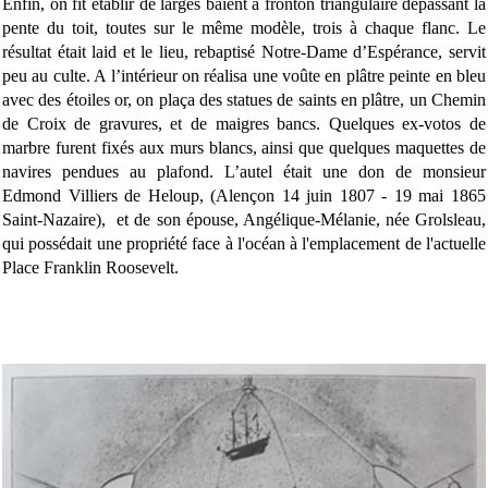
Enfin, on fit établir de larges baient à fronton triangulaire dépassant la
pente du toit, toutes sur le même modèle, trois à chaque flanc. Le
résultat était laid et le lieu, rebaptisé Notre-Dame d’Espérance, servit
peu au culte. A l’intérieur on réalisa une voûte en plâtre peinte en bleu
avec des étoiles or, on plaça des statues de saints en plâtre, un Chemin
de Croix de gravures, et de maigres bancs. Quelques ex-votos de
marbre furent fixés aux murs blancs, ainsi que quelques maquettes de
navires pendues au plafond. L’autel était une don de monsieur
Edmond Villiers de Heloup, (Alençon 14 juin 1807 - 19 mai 1865
Saint-Nazaire),
et de son épouse,
Angélique-
Mélanie, née Grolsleau,
qui possédait une propriété face à l'océan à l'emplacement de l'actuelle
Place Franklin Roosevelt.