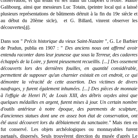
conservation, et qui tenait en ses main un chapelet d’ivoire. Maître
Galibourg, ainsi que messieurs Luc Totain, (peintre local qui a laissé
plusieurs représentations de bâtiments détruit à la fin du 19e siècle et
au début du 20ème sicle), et G. Billard, vinrent observer les
découvertes
[4]
.
Dans son "
Précis historique du vieux Saint-Nazaire
", G. Le Barbier
de Pradun, publia en 1907 : "
Des anciens nous ont
affirmé
avoir
entendu raconter dans leur jeunesse que sous la Terreur, des cadavres
échappés de la Loire, y furent pieusement
recueillis
. [...] Des ossement
découverts lors des dernières fouilles, en quantité considérable,
permettent de supposer qu'un charnier existait en cet endroit, ce qui
démontre la véracité de cette assertion. Des victimes de divers
naufrages, y furent également inhumées. [...] Des pièces de monnaie
à l'effigie de Henri IV, de Louis XIII, des débris
oxydes
ainsi que
quelques médailles en argent, furent mises à jour. Un certain nombre
d'outils antérieur à notre époque, des parements de sculpture,
d'anciennes statues dont une en assez bon état de conservation, ont
été aussi découvert lors du
déblaiement
du
sanctuaire
."
Mais rien en
fut conservé. Les objets archéologiques ou monnayables furent
partagés, dispersés. Seuls trouvèrent direction du musée d'après Le