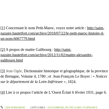
[1]
Concernant le nom Petit-Maroc, voyez notre article :
http://saint-
nazaire.hautetfort.com/archive/2018/07/22/le-petit-maroc-histoire-d-
un-nom-6067779.html
[2]
A propos de maitre Galibourg :
http://saint-
nazaire.hautetfort.com/archive/2012/11/02/maitre-alexandre-
galibourg.html
[3]
Jean Ogée,
Dictionnaire historique et géographique, de la province
de Bretagne, Volume 4, 1780 ; et
Jean-François Le Boyer : «
Notices
sur le département de la Loire-Inférieure
», 1824.
[4]
Lire à ce propos l’article de L’Ouest Éclair 6 février 1931, page 6.
LIEN PERMANENT
CATÉGORIES :
CHOUANNERIE
,
NOTRE-DAME D’ESPÉRANCE