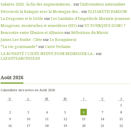
Salaires 2026 : la fin des augmentations...
sur
l'information nationaliste
Découvrir la Balagne avec la Montagne des...
sur
ELIZABETH PARDON
La Dragonne et le Drôle
sur
Les Sandales d'Empédocle librairie jeunesse
Mougeons, moutruches et muselières (635)
sur
ET POURQUOI DONC ?
Rencontre entre Illusion et Allusion
sur
Réflexions du Miroir
James Lee Burke : Clete
sur
Le Bouquineur
*La vie gourmande*
sur
Carré Verlaine
LA ROYAUTÉ ? L'IDÉE NEUVE POUR REDRESSER LA...
sur
LAFAUTEAROUSSEAU
Août 2026
Calendrier des notes en Août 2026
D
L
M
M
J
V
S
1
2
3
4
5
6
7
8
9
10
11
12
13
14
15
16
17
18
19
20
21
22