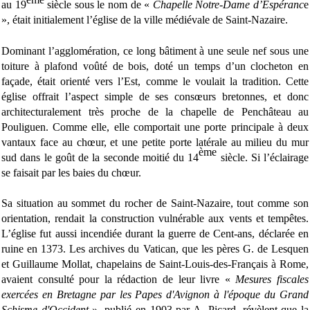
au 19
siècle sous le nom de «
Chapelle Notre-Dame d’Espéranc
e
», était initialement l’église de la ville médiévale de Saint-Nazaire.
Dominant l’agglomération, ce long bâtiment à une seule nef sous une
toiture à plafond voûté de bois, doté un temps d’un clocheton en
façade, était orienté vers l’Est, comme le voulait la tradition. Cette
église offrait l’aspect simple de ses consœurs bretonnes, et donc
architecturalement très proche de la chapelle de Penchâteau au
Pouliguen. Comme elle, elle comportait une porte principale à deux
vantaux face au chœur, et une petite porte latérale au milieu du mur
ème
sud dans le goût de la seconde moitié du 14
siècle. Si l’éclairage
se faisait par les baies du chœur.
Sa situation au sommet du rocher de Saint-Nazaire, tout comme son
orientation, rendait la construction vulnérable aux vents et tempêtes.
L’église fut aussi incendiée durant la guerre de Cent-ans, déclarée en
ruine en 1373. Les archives du Vatican, que les pères G. de Lesquen
et Guillaume Mollat, chapelains de Saint-Louis-des-Français à Rome,
avaient consulté pour la rédaction de leur livre «
Mesures fiscales
exercées en Bretagne par les Papes d'Avignon à l'époque du Grand
Schisme d'Occident
», publié en 1903 par A. Picard, révèlent que la