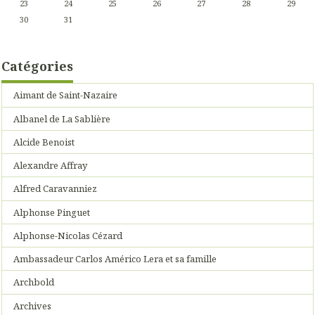
23
24
25
26
27
28
29
30
31
Catégories
Aimant de Saint-Nazaire
Albanel de La Sablière
Alcide Benoist
Alexandre Affray
Alfred Caravanniez
Alphonse Pinguet
Alphonse-Nicolas Cézard
Ambassadeur Carlos Américo Lera et sa famille
Archbold
Archives