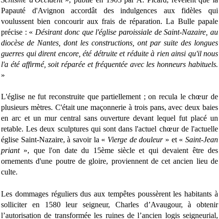
Papauté d'Avignon accordât des indulgences aux fidèles qui
voulussent bien concourir aux frais de réparation. La Bulle papale
précise : «
Désirant donc que l'église paroissiale de Saint-Nazaire, au
diocèse de Nantes, dont les constructions, ont par suite des longues
guerres qui dirent encore, été détruite et réduite à rien ainsi qu'il nous
l'a été affirmé, soit réparée et fréquentée avec les honneurs habituels.
»
L'église ne fut reconstruite que partiellement ; on recula le chœur de
plusieurs mètres. C'était une maçonnerie
à trois pans, avec deux baies
en arc et un mur central sans ouverture devant lequel fut placé un
retable. Les deux sculptures qui sont dans l'actuel chœur de l'actuelle
église Saint-Nazaire, à savoir la «
Vierge de douleur
» et «
Saint-Jean
priant
», que l'on date du 15ème siècle et qui devaient être des
ornements d'une poutre de gloire, proviennent de cet ancien lieu de
culte.
Les dommages réguliers dus aux tempêtes poussèrent les habitants à
solliciter en 1580 leur seigneur, Charles d’Avaugour, à obtenir
l’autorisation de transformée les ruines de l’ancien logis seigneurial,