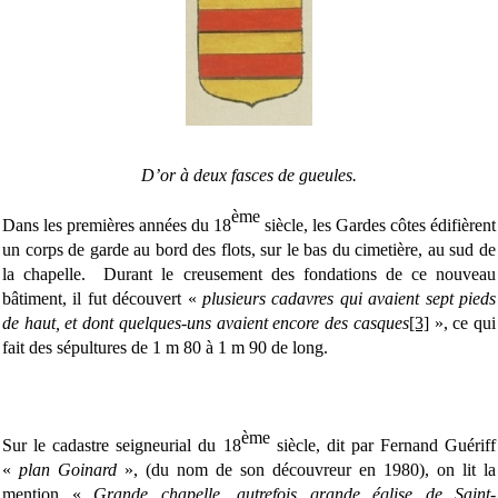
D’or à deux fasces de gueules.
ème
Dans les premières années du 18
siècle, les Gardes côtes édifièrent
un corps de garde au bord des flots, sur le bas du cimetière, au sud de
la chapelle. Durant le creusement des fondations de ce nouveau
bâtiment, il fut découvert «
plusieurs cadavres qui avaient sept pieds
de haut, et dont quelques-uns avaient encore des casques
[3]
», ce qui
fait des sépultures de 1 m 80 à 1 m 90 de long.
ème
Sur le cadastre seigneurial du 18
siècle, dit par Fernand Guériff
«
plan Goinard
», (du nom de son découvreur en 1980), on lit la
mention «
Grande chapelle, autrefois grande église de Saint-