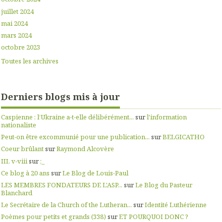
juillet 2024
mai 2024
mars 2024
octobre 2023
Toutes les archives
Derniers blogs mis à jour
Caspienne : l’Ukraine a-t-elle délibérément...
sur
l'information
nationaliste
Peut-on être excommunié pour une publication...
sur
BELGICATHO
Coeur brûlant
sur
Raymond Alcovère
III, v-viii
sur
;_
Ce blog à 20 ans
sur
Le Blog de Louis-Paul
LES MEMBRES FONDATEURS DE L'ASP...
sur
Le Blog du Pasteur
Blanchard
Le Secrétaire de la Church of the Lutheran...
sur
Identité Luthérienne
Poèmes pour petits et grands (338)
sur
ET POURQUOI DONC ?