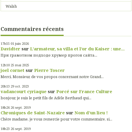
Walsh
Commentaires récents
17h55
01
juin 2026
Davidter
sur
L’armateur, sa villa et l’or du Kaiser : une...
При грамотном подходе хрумер прогон сайта...
12h10
25
mai 2025
joel cornet
sur
Pierre Toscer
Merci, Monsieur, de vos propos concernant notre Grand...
20h13
29
oct. 2023
vadancourt cyriaque
sur
Porcé sur France Culture
bonjour, je suis le petit fils de Adèle Berthaud qui...
18h26
26
sept. 2019
Chroniques de Saint-Nazaire
sur
Nom d’un lieu !
Chère madame, je vous remercie pour votre commentaire, si...
18h23
26
sept. 2019