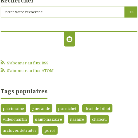
Rechercher
S'abonner au flux RSS
S'abonner au flux ATOM
Tags populaires
patrimoine
guerande
pornichet
droit de billot
villès-martin
saint-nazaire
nazaire
chateau
archives détruites
porcé