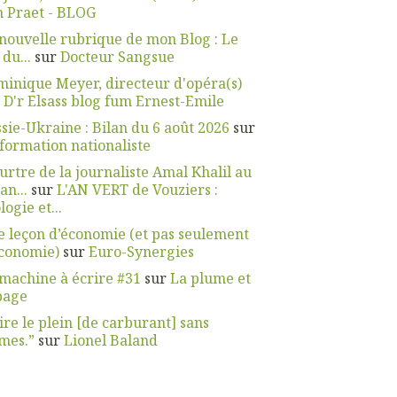
 Praet - BLOG
nouvelle rubrique de mon Blog : Le
 du...
sur
Docteur Sangsue
inique Meyer, directeur d'opéra(s)
r
D'r Elsass blog fum Ernest-Emile
sie-Ukraine : Bilan du 6 août 2026
sur
nformation nationaliste
rtre de la journaliste Amal Khalil au
an...
sur
L'AN VERT de Vouziers :
logie et...
 leçon d’économie (et pas seulement
économie)
sur
Euro-Synergies
machine à écrire #31
sur
La plume et
page
ire le plein [de carburant] sans
mes.”
sur
Lionel Baland