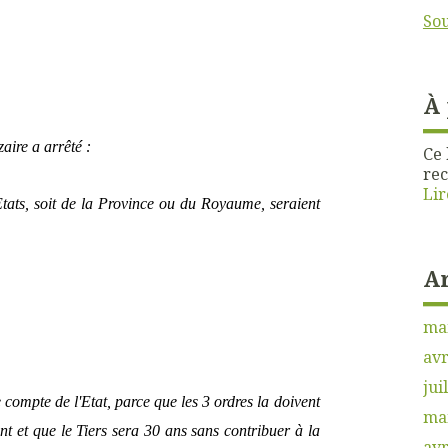
Sou
À
aire a arrêté :
Ce 
rec
Lir
tats, soit de la Province ou du Royaume, seraient
A
ma
avr
jui
 compte de l'Etat, parce que les 3 ordres la doivent
ma
t et que le Tiers sera 30 ans sans contribuer à la
avr