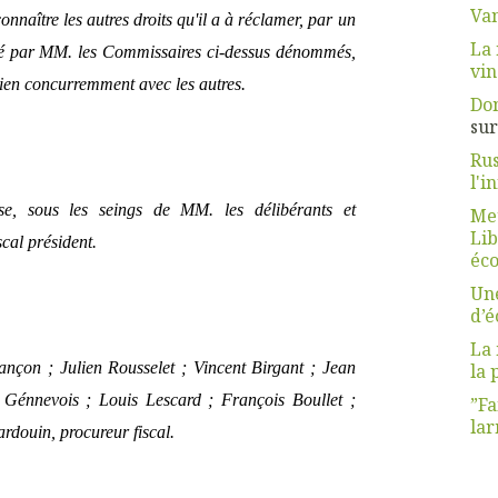
Van
nnaître les autres droits qu'il a à réclamer, par un
La 
né par MM. les Commissaires ci-dessus dénommés,
vin
bien concurremment avec les autres.
Dom
su
Rus
l'i
ise, sous les seings de MM. les délibérants et
Meu
Lib
cal président.
éco
Une
d’
La 
lançon ; Julien Rousselet ; Vincent Birgant ; Jean
la 
 Génnevois ; Louis Lescard ; François Boullet ;
”Fa
lar
douin, procureur fiscal.