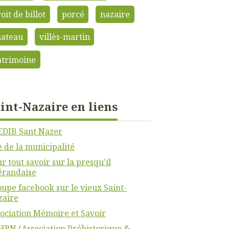
oit de billot
porcé
nazaire
hateau
villès-martin
atrimoine
int-Nazaire en liens
EDIB Sant Nazer
e de la municipalité
r tout savoir sur la presqu'il
érandaise
upe facebook sur le vieux Saint-
zaire
ociation Mémoire et Savoir
RN (Association Préhistorique &