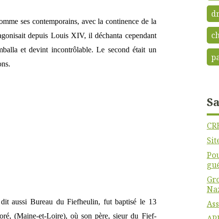
dr
 comme ses contemporains, avec la continence de la
c
agonisait depuis Louis XIV, il déchanta cependant
balla et devint incontrôlable. Le second était un
p
ons.
Sa
CR
Sit
Pou
gu
Gro
Na
dit aussi Bureau du Fiefheulin, fut baptisé le 13
Ass
é, (Maine-et-Loire), où son père, sieur du Fief-
APH