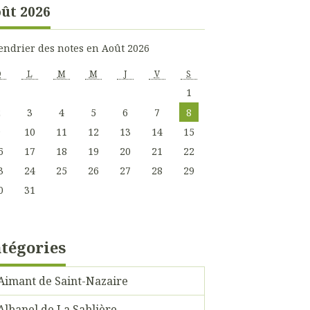
ût 2026
endrier des notes en Août 2026
D
L
M
M
J
V
S
1
2
3
4
5
6
7
8
9
10
11
12
13
14
15
6
17
18
19
20
21
22
3
24
25
26
27
28
29
0
31
tégories
Aimant de Saint-Nazaire
Albanel de La Sablière