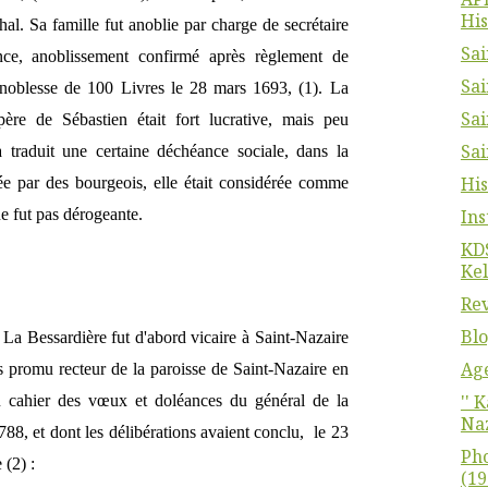
His
al. Sa famille fut anoblie par charge de secrétaire
Sai
ce, anoblissement confirmé après règlement de
Sai
 noblesse de 100 Livres le 28 mars 1693, (1). La
Sai
ère de Sébastien était fort lucrative, mais peu
Sai
raduit une certaine déchéance sociale, dans la
His
e par des bourgeois, elle était considérée comme
Ins
ne fut pas dérogeante.
KDS
Kel
Rev
Blo
 La Bessardière fut d'abord vicaire à Saint-Nazaire
Ag
s promu recteur de la paroisse de Saint-Nazaire en
'' 
du cahier des vœux et doléances du général de la
Naz
8, et dont les délibérations avaient conclu, le 23
Pho
(2) :
(19