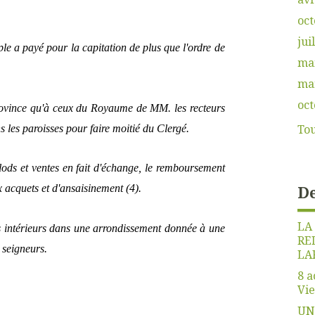
oct
jui
e a payé pour la capitation de plus que l'ordre de
ma
ma
oct
Province qu'à ceux du Royaume de MM. les recteurs
Tou
s les paroisses pour faire moitié du Clergé.
 lods et ventes en fait d'échange, le remboursement
De
x acquets et d'ansaisinement (4).
LA
ns intérieurs dans une arrondissement donnée à une
RE
s seigneurs.
LA
8 a
Vie
UN