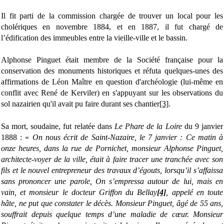
Il fit parti de la commission chargée de trouver un local pour les
cholériques en novembre 1884, et en 1887, il fut chargé de
l’édification des immeubles entre la vieille-ville et le bassin.
Alphonse Pinguet était membre de la Société française pour la
conservation des monuments historiques et réfuta quelques-unes des
affirmations de Léon Maître en question d'archéologie (lui-même en
conflit avec René de Kerviler) en s'appuyant sur les observations du
sol nazairien qu'il avait pu faire durant ses chantier
[3]
.
Sa mort, soudaine, fut relatée dans
Le Phare de la Loire
du 9 janvier
1888 : «
On nous écrit de Saint-Nazaire, le 7 janvier : Ce matin à
onze heures, dans la rue de Pornichet, monsieur Alphonse Pinguet,
architecte-voyer de la ville, était à faire tracer une tranchée avec son
fils et le nouvel entrepreneur des travaux d’égouts, lorsqu’il s’affaissa
sans prononcer une parole, On s’empressa autour de lui, mais en
vain, et monsieur le docteur Griffon du Bellay
[4]
, appelé en toute
hâte, ne put que constater le décès. Monsieur Pinguet, âgé de 55 ans,
souffrait depuis quelque temps d’une maladie de cœur. Monsieur