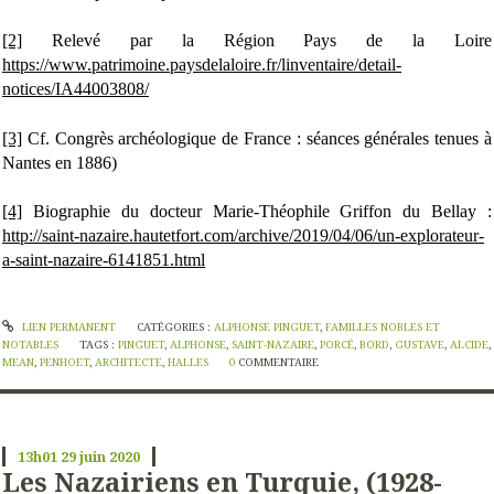
[2]
Relevé par la Région Pays de la Loire
https://www.patrimoine.paysdelaloire.fr/linventaire/detail-
notices/IA44003808/
[3]
Cf. Congrès archéologique de France : séances générales tenues à
Nantes en 1886)
[4]
Biographie du docteur Marie-Théophile Griffon du Bellay :
http://saint-nazaire.hautetfort.com/archive/2019/04/06/un-explorateur-
a-saint-nazaire-6141851.html
LIEN PERMANENT
CATÉGORIES :
ALPHONSE PINGUET
,
FAMILLES NOBLES ET
NOTABLES
TAGS :
PINGUET
,
ALPHONSE
,
SAINT-NAZAIRE
,
PORCÉ
,
BORD
,
GUSTAVE
,
ALCIDE
,
MEAN
,
PENHOET
,
ARCHITECTE
,
HALLES
0
COMMENTAIRE
13h01
29
juin 2020
Les Nazairiens en Turquie, (1928-