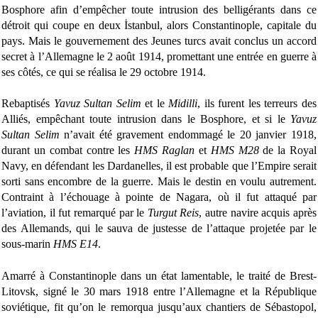
Bosphore afin d’empêcher toute intrusion des belligérants dans ce
détroit qui coupe en deux İstanbul, alors Constantinople, capitale du
pays. Mais le gouvernement des Jeunes turcs avait conclus un accord
secret à l’Allemagne le 2 août 1914, promettant une entrée en guerre à
ses côtés, ce qui se réalisa le 29 octobre 1914.
Rebaptisés
Yavuz Sultan Selim
et le
Midilli
, ils furent les terreurs des
Alliés, empêchant toute intrusion dans le Bosphore, et si le
Yavuz
Sultan Selim
n’avait été gravement endommagé le 20 janvier 1918,
durant un combat contre les
HMS Raglan
et
HMS M28
de la Royal
Navy, en défendant les Dardanelles, il est probable que l’Empire serait
sorti sans encombre de la guerre. Mais le destin en voulu autrement.
Contraint à l’échouage à pointe de Nagara, où il fut attaqué par
l’aviation, il fut remarqué par le
Turgut Reis
, autre navire acquis après
des Allemands, qui le sauva de justesse de l’attaque projetée par le
sous-marin
HMS E14
.
Amarré à Constantinople dans un état lamentable, le traité de Brest-
Litovsk, signé le 30 mars 1918 entre l’Allemagne et la République
soviétique, fit qu’on le remorqua jusqu’aux chantiers de Sébastopol,