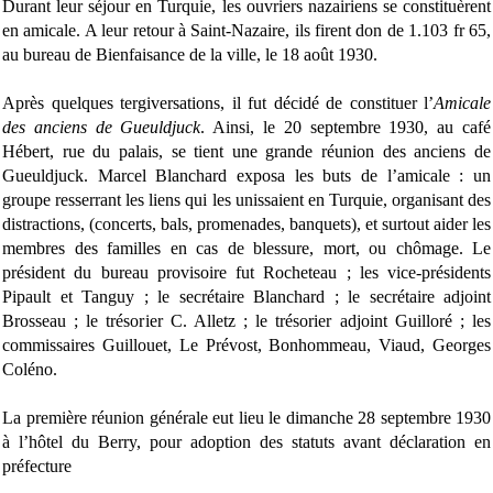
Durant leur séjour en Turquie, les ouvriers nazairiens se constituèrent
en amicale. A leur retour à Saint-Nazaire, ils firent don de 1.103 fr 65,
au bureau de Bienfaisance de la ville, le 18 août 1930.
Après quelques tergiversations, il fut décidé de constituer l’
Amicale
des anciens de Gueuldjuck
. Ainsi, le 20 septembre 1930, au café
Hébert, rue du palais, se tient une grande réunion des anciens de
Gueuldjuck. Marcel Blanchard exposa les buts de l’amicale : un
groupe resserrant les liens qui les unissaient en Turquie, organisant des
distractions, (concerts, bals, promenades, banquets), et surtout aider les
membres des familles en cas de blessure, mort, ou chômage. Le
président du bureau provisoire fut Rocheteau ; les vice-présidents
Pipault et Tanguy ; le secrétaire Blanchard ; le secrétaire adjoint
Brosseau ; le trésorier C. Alletz ; le trésorier adjoint Guilloré ; les
commissaires Guillouet, Le Prévost, Bonhommeau, Viaud, Georges
Coléno.
La première réunion générale eut lieu le dimanche 28 septembre 1930
à l’hôtel du Berry, pour adoption des statuts avant déclaration en
préfecture