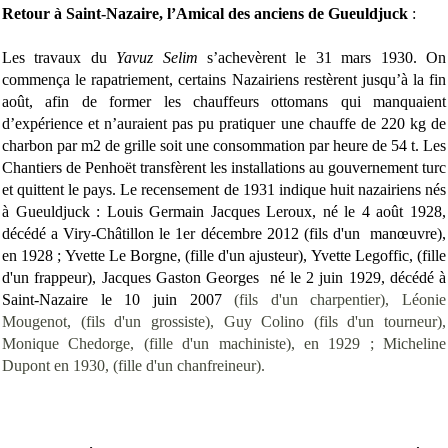
Retour à Saint-Nazaire, l’Amical des anciens de Gueuldjuck
:
Les travaux du
Yavuz Selim
s’achevèrent le 31 mars 1930. On
commença le rapatriement, certains Nazairiens restèrent jusqu’à la fin
août, afin de former les chauffeurs ottomans qui manquaient
d’expérience et n’auraient pas pu pratiquer une chauffe de 220 kg de
charbon par m2 de grille soit une consommation par heure de 54 t. Les
Chantiers de Penhoët transfèrent les installations au gouvernement turc
et quittent le pays. Le recensement de 1931 indique huit nazairiens nés
à Gueuldjuck : Louis Germain Jacques Leroux, né le 4 août 1928,
décédé a Viry-Châtillon le 1er décembre 2012 (fils d'un manœuvre),
en 1928
; Yvette Le Borgne, (fille d'un ajusteur), Yvette Legoffic, (fille
d'un frappeur), Jacques Gaston Georges né le 2 juin 1929, décédé à
Saint-Nazaire le 10 juin 2007
(fils d'un charpentier), Léonie
Mougenot, (fils d'un grossiste), Guy Colino (fils d'un tourneur),
Monique Chedorge, (fille d'un machiniste), en 1929 ; Micheline
Dupont en 1930, (fille d'un chanfreineur).