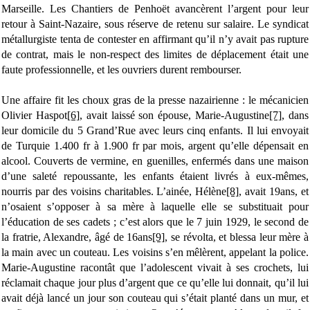
Marseille. Les Chantiers de Penhoët avancèrent l’argent pour leur
retour à Saint-Nazaire, sous réserve de retenu sur salaire. Le syndicat
métallurgiste tenta de contester en affirmant qu’il n’y avait pas rupture
de contrat, mais le non-respect des limites de déplacement était une
faute professionnelle, et les ouvriers durent rembourser.
Une affaire fit les choux gras de la presse nazairienne : le mécanicien
Olivier Haspot
[6]
, avait laissé son épouse, Marie-Augustine
[7]
, dans
leur domicile du 5 Grand’Rue avec leurs cinq enfants. Il lui envoyait
de Turquie 1.400 fr à 1.900 fr par mois, argent qu’elle dépensait en
alcool. Couverts de vermine, en guenilles, enfermés dans une maison
d’une saleté repoussante, les enfants étaient livrés à eux-mêmes,
nourris par des voisins charitables. L’ainée, Hélène
[8]
, avait 19ans, et
n’osaient s’opposer à sa mère à laquelle elle se substituait pour
l’éducation de ses cadets ; c’est alors que le 7 juin 1929, le second de
la fratrie, Alexandre, âgé de 16ans
[9]
, se révolta, et blessa leur mère à
la main avec un couteau. Les voisins s’en mêlèrent, appelant la police.
Marie-Augustine racontât que l’adolescent vivait à ses crochets, lui
réclamait chaque jour plus d’argent que ce qu’elle lui donnait, qu’il lui
avait déjà lancé un jour son couteau qui s’était planté dans un mur, et