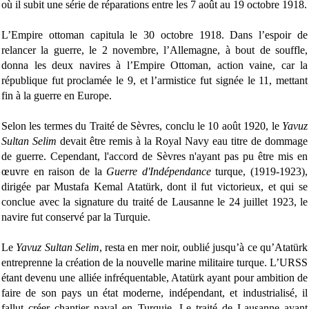
où il subit une série de réparations entre les 7 août au 19 octobre 1918.
L’Empire ottoman capitula le 30 octobre 1918. Dans l’espoir de
relancer la guerre, le 2 novembre, l’Allemagne, à bout de souffle,
donna les deux navires à l’Empire Ottoman, action vaine, car la
république fut proclamée le 9, et l’armistice fut signée le 11, mettant
fin à la guerre en Europe.
Selon les termes du Traité de Sèvres, conclu le 10 août 1920, le
Yavuz
Sultan Selim
devait être remis à la Royal Navy eau titre de dommage
de guerre. Cependant, l'accord de Sèvres n'ayant pas pu être mis en
œuvre en raison de la
Guerre d'Indépendance
turque, (1919-1923),
dirigée par Mustafa Kemal Atatürk, dont il fut victorieux, et qui se
conclue avec la signature du traité de Lausanne le 24 juillet 1923, le
navire fut conservé par la Turquie.
Le
Yavuz Sultan Selim
, resta en mer noir, oublié jusqu’à ce qu’Atatürk
entreprenne la création de la nouvelle marine militaire turque. L’URSS
étant devenu une alliée infréquentable, Atatürk ayant pour ambition de
faire de son pays un état moderne, indépendant, et industrialisé, il
fallut créer chantier naval en Turquie. Le traité de Lausanne ayant