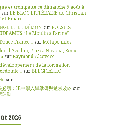
ue et trompette ce dimanche 9 août à
.
sur
LE BLOG LITTÉRAIRE de Christian
ttet-Emard
ANGE ET LE DÉMON
sur
POESIES
UDEAMUS ”Le Moulin à Farine”
Douce France...
sur
Métapo infos
hard Avedon, Piazza Navona, Rome
46
sur
Raymond Alcovère
développement de la formation
erdotale...
sur
BELGICATHO
4e
sur
;_
長必讀：IB中學入學準備與選校攻略
sur
康運動
ût 2026