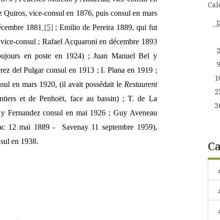
Cal
 Quiros, vice-consul en 1876, puis consul en mars
décembre 1881
[5]
; Emilio de Pereira 1889, qui fut
un vice-consul ; Rafael Acquaroni en décembre 1893
oujours en poste en 1924) ; Juan Manuel Bel y
ez del Pulgar consul en 1913 ; I. Plana en 1919 ;
1
sul en mars 1920, (il avait possédait le
Restaurent
2
tiers et de Penhoët, face au bassin) ; T. de La
3
 y Fernandez consul en mai 1926 ; Guy Aveneau
ac 12 mai 1889 - Savenay 11 septembre 1959),
nsul en 1938.
Ca