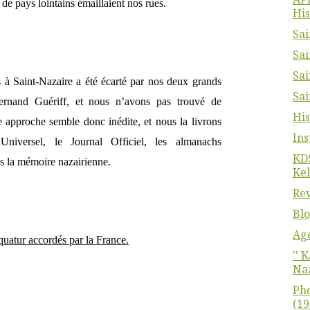
 de pays lointains émaillaient nos rues.
His
Sai
Sai
Sai
s à Saint-Nazaire a été écarté par nos deux grands
Sai
Fernand Guériff, et nous n’avons pas trouvé de
His
e approche semble donc inédite, et nous la livrons
Ins
Universel, le Journal Officiel, les almanachs
KDS
s la mémoire nazairienne.
Kel
Rev
Blo
Ag
quatur accordés par la France.
'' 
Naz
Pho
(19