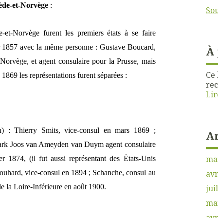
uède-et-Norvège
:
Sou
et-Norvège furent les premiers états à se faire
ier 1857 avec la même personne : Gustave Boucard,
À
orvège, et agent consulaire pour la Prusse, mais
Ce 
869 les représentations furent séparées :
rec
Lir
in) : Thierry Smits, vice-consul en mars 1869 ;
A
mark Joos van Ameyden van Duym agent consulaire
ma
r 1874, (il fut aussi représentant des États-Unis
ouhard, vice-consul en 1894 ; Schanche, consul au
avr
e la Loire-Inférieure en août 1900.
jui
ma
avr