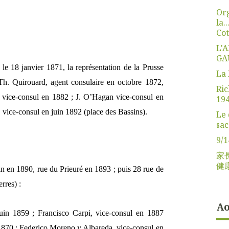
Org
la..
Co
L'
GA
le 18 janvier 1871, la représentation de la Prusse
La 
-Th. Quirouard, agent consulaire en octobre 1872,
Ric
, vice-consul en 1882 ; J. O’Hagan vice-consul en
19
vice-consul en juin 1892 (place des Bassins).
Le 
sac
9/1
家
健
n en 1890, rue du Prieuré en 1893 ; puis 28 rue de
rres) :
Ao
uin 1859 ; Francisco Carpi, vice-consul en 1887
1870 ; Federico Moreno y Albareda, vice-consul en