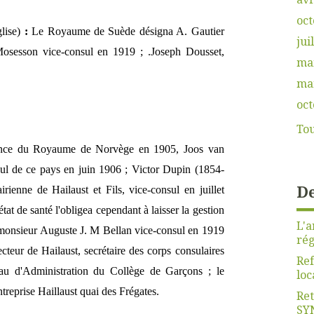
oct
glise)
:
Le Royaume de Suède désigna A. Gautier
jui
osesson vice-consul en 1919 ; .Joseph Dousset,
ma
ma
oct
Tou
dance du Royaume de Norvège en 1905, Joos van
 de ce pays en juin 1906 ; Victor Dupin (1854-
De
irienne de Hailaust et Fils, vice-consul en juillet
at de santé l'obligea cependant à laisser la gestion
L'a
; monsieur Auguste J. M Bellan vice-consul en 1919
rég
ecteur de Hailaust, secrétaire des corps consulaires
Ref
u d'Administration du Collège de Garçons ; le
loc
ntreprise Haillaust quai des Frégates.
Ret
SY