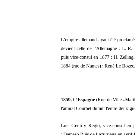
L’empire allemand ayant été proclamé 
devient celle de l’Allemagne : L.-R.
puis vice-consul en 1877 ; H. Zelling
1884 (rue de Nantes) ; René Le Bozec, 
1859,
L’Espagne
(Rue de Villès-Marti
l'amiral Courbet durant l'entre-deux-gue
Luis Genú y Regio, vice-consul en j
; Damaso Ruis de Lazurriaga en avril 