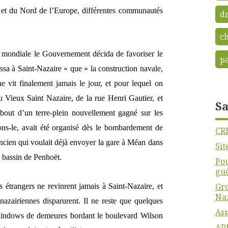
 et du Nord de l’Europe, différentes communautés
dr
c
e mondiale le Gouvernement décida de favoriser le
p
issa à Saint-Nazaire « que » la construction navale,
ne vit finalement jamais le jour, et pour lequel on
u Vieux Saint Nazaire, de la rue Henri Gautier, et
Sa
 bout d’un terre-plein nouvellement gagné sur les
sons-le, avait été organisé dès le bombardement de
CR
ncien qui voulait déjà envoyer la gare à Méan dans
Sit
u bassin de Penhoët.
Pou
gu
Gro
ts étrangers ne revinrent jamais à Saint-Nazaire, et
Na
nazairiennes disparurent. Il ne reste que quelques
Ass
windows de demeures bordant le boulevard Wilson
APH