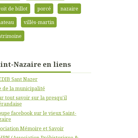
oit de billot
porcé
nazaire
hateau
villès-martin
atrimoine
int-Nazaire en liens
EDIB Sant Nazer
e de la municipalité
r tout savoir sur la presqu'il
érandaise
upe facebook sur le vieux Saint-
zaire
ociation Mémoire et Savoir
RN (Association Préhistorique &