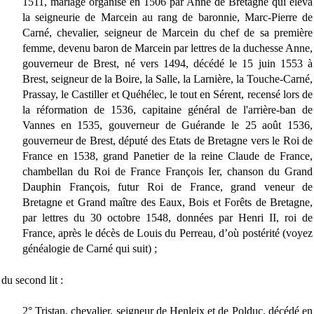
1511, mariage organisé en 1506 par Anne de Bretagne qui éleva
la seigneurie de Marcein au rang de baronnie, Marc-Pierre de
Carné, chevalier, seigneur de Marcein du chef de sa première
femme, devenu baron de Marcein par lettres de la duchesse Anne,
gouverneur de Brest, né vers 1494, décédé le 15 juin 1553 à
Brest, seigneur de la Boire, la Salle, la Larnière, la Touche-Carné,
Prassay, le Castiller et Quéhélec, le tout en Sérent, recensé lors de
la réformation de 1536, capitaine général de l'arrière-ban de
Vannes en 1535, gouverneur de Guérande le 25 août 1536,
gouverneur de Brest, député des Etats de Bretagne vers le Roi de
France en 1538, grand Panetier de la reine Claude de France,
chambellan du Roi de France François Ier, chanson du Grand
Dauphin François, futur Roi de France, grand veneur de
Bretagne et Grand maître des Eaux, Bois et Forêts de Bretagne,
par lettres du 30 octobre 1548, données par Henri II, roi de
France, après le décès de Louis du Perreau, d’où postérité (voyez
généalogie de Carné qui suit) ;
du second lit :
2° Tristan, chevalier, seigneur de Henleix et de Polduc, décédé en