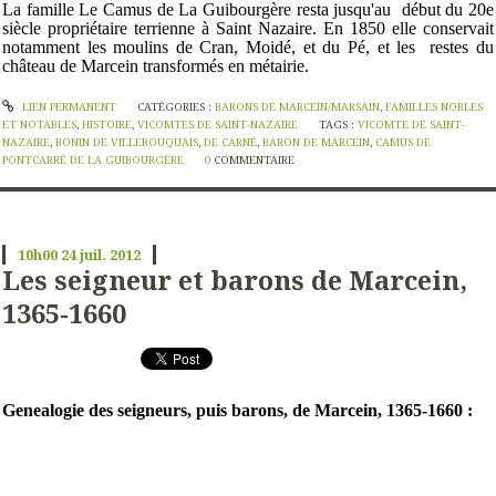
La famille Le Camus de La Guibourgère resta jusqu'au début du 20e
siècle propriétaire terrienne à Saint Nazaire. En 1850 elle conservait
notamment les moulins de Cran, Moidé, et du Pé, et les restes du
château de Marcein transformés en métairie.
LIEN PERMANENT
CATÉGORIES :
BARONS DE MARCEIN/MARSAIN
,
FAMILLES NOBLES
ET NOTABLES
,
HISTOIRE
,
VICOMTES DE SAINT-NAZAIRE
TAGS :
VICOMTE DE SAINT-
NAZAIRE
,
BONIN DE VILLEBOUQUAIS
,
DE CARNÉ
,
BARON DE MARCEIN
,
CAMUS DE
PONTCARRÉ DE LA GUIBOURGÈRE
0
COMMENTAIRE
10h00
24
juil. 2012
Les seigneur et barons de Marcein,
1365-1660
Genealogie des seigneurs, puis barons, de Marcein, 1365-1660 :