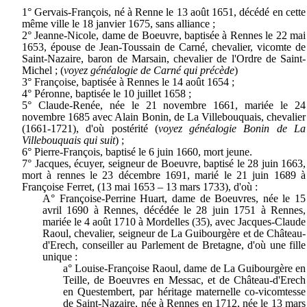
1° Gervais-François, né à Renne le 13 août 1651, décédé en cette
même ville le 18 janvier 1675, sans alliance ;
2° Jeanne-Nicole, dame de Boeuvre, baptisée à Rennes le 22 mai
1653, épouse de Jean-Toussain de Carné, chevalier, vicomte de
Saint-Nazaire, baron de Marsain, chevalier de l'Ordre de Saint-
Michel ; (
voyez généalogie de Carné qui précède
)
3° Françoise, baptisée à Rennes le 14 août 1654 ;
4° Péronne, baptisée le 10 juillet 1658 ;
5° Claude-Renée, née le 21 novembre 1661, mariée le 24
novembre 1685 avec Alain Bonin, de La Villebouquais, chevalier
(1661-1721), d'où postérité (
voyez généalogie Bonin de La
Villebouquais qui suit
) ;
6° Pierre-François, baptisé le 6 juin 1660, mort jeune.
7° Jacques, écuyer, seigneur de Boeuvre, baptisé le 28 juin 1663,
mort à rennes le 23 décembre 1691, marié le 21 juin 1689 à
Françoise Ferret, (13 mai 1653 – 13 mars 1733), d'où :
A° Françoise-Perrine Huart, dame de Boeuvres, née le 15
avril 1690 à Rennes, décédée le 28 juin 1751 à Rennes,
mariée le 4 août 1710 à Mordelles (35), avec Jacques-Claude
Raoul, chevalier, seigneur de La Guibourgère et de Château-
d'Erech, conseiller au Parlement de Bretagne, d'où une fille
unique :
a° Louise-Françoise Raoul, dame de La Guibourgère en
Teille, de Boeuvres en Messac, et de Château-d'Erech
en Questembert, par héritage maternelle co-vicomtesse
de Saint-Nazaire, née à Rennes en 1712, née le 13 mars