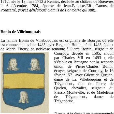
1712, née le 13 mars 1712 à Rennes, décédée au château de Boeuvres
le 6 décembre 1784, épouse de Jean-Baptiste-Elis Camus de
Pontcarré, (
voyez généalogie Camus de Pontcarré qui suit
).
Bonin de Villebouquais
La famille Bonin de Villebouquais est originaire de Bourges où elle
est connue depuis l’an 1485, avec Regnault Bonin, né en 1485, époux
de Marie Therry, sa noblesse remonte à Pierre Bonin,
seigneur de
Courpoy, décédé en 1505, anobli
par Charles VII en 1493 ; elle
s’établit en Bretagne par la seconde
union de Pierre-Charles Bonin,
écuyer, seigneur de Courpoy, le 16
février 1571 avec Gilette de Quelen,
dame de La Villebouquais et de
Trégandeuc, fille de Pierre de
Quelen, chevalier, seigneur du
Plessix-Monteville, et de Madeleine
de Trégaranteuc, dame de
Trégandeuc.
D'azur, à la fasce d'or, accompagnée