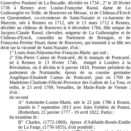
Geneviève Paulnier de La Bucaille, décédée en 1734 ; 2° le 20 février
1736 à Rennes avec Louise-Françoise Raoul, dame de La
Guibourgère en Teille, de Boeuvres en Messac, et de Château-d'Erech
en Questembert, co-vicomtesse de Saint-Nazaire et co-baronne de
Marcein, née à Rennes en 1712, née le 13 mars 1712 à Rennes,
décédée au château de Boeuvres le 6 décembre 1784, fille unique de
Jacques-Claude Raoul, chevalier, seigneur de La Guibourgère et de
Château-d'Erech, conseiller au Parlement de Bretagne, et de
Françoise-Perrine Huart, dame de Boeuvres, qui transmit à sa fille ses
droit sur la vicomté de Saint-Nazaire, d'où :
1° Louis-Jean-Népomucène-François-Marie, qui suit ;
2° Elie-Pierre Camus de Pontcarré, dit le marquis de Pontcarré,
né à Rennes le 13 février 1746, émigré à Londres à la
Révolution, où il décéda le 6 janvier 1810, Premier président du
parlement de Normandie, époux de sa cousine germaine
Angélique-Elisabeth Camus de Pontcarré, puis en 1769 de
Madeleine-Charlotte-Félicité-Provence des Gallois de La Tour, et
enfin, le 23 avril 1769, Versailles, de Marie-Paule de Vienne ;
d'où :
du second
A° Antoinette-Louise-Marie, née le 22 juin 1786 à Rouen,
mariée le 7 septembre 1813 avec Jules Frédéric de Pontoi,
(Rotterdam, 21 janvier 1777 - 19 avril 1822, Paris) ;
du troisième lit :
B° Charles, (1772-1860), époux d'Adélaïde-Renée-Emilie
de La Farge, (1778-1855), d'où postérité ;