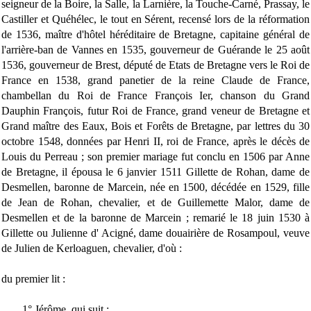
seigneur de la Boire, la Salle, la Larnière, la Touche-Carné, Prassay, le
Castiller et Quéhélec, le tout en Sérent, recensé lors de la réformation
de 1536, maître d'hôtel héréditaire de Bretagne, capitaine général de
l'arrière-ban de Vannes en 1535, gouverneur de Guérande le 25 août
1536, gouverneur de Brest, député de Etats de Bretagne vers le Roi de
France en 1538, grand panetier de la reine Claude de France,
chambellan du Roi de France François Ier, chanson du Grand
Dauphin François, futur Roi de France, grand veneur de Bretagne et
Grand maître des Eaux, Bois et Forêts de Bretagne, par lettres du 30
octobre 1548, données par Henri II, roi de France, après le décès de
Louis du Perreau ; son premier mariage fut conclu en 1506 par Anne
de Bretagne, il épousa le 6 janvier 1511 Gillette de Rohan, dame de
Desmellen, baronne de Marcein, née en 1500, décédée en 1529, fille
de Jean de Rohan, chevalier, et de Guillemette Malor, dame de
Desmellen et de la baronne de Marcein ; remarié le 18 juin 1530 à
Gillette ou Julienne d' Acigné, dame douairière de Rosampoul, veuve
de Julien de Kerloaguen, chevalier, d'où :
du premier lit :
1° Jérôme, qui suit ;