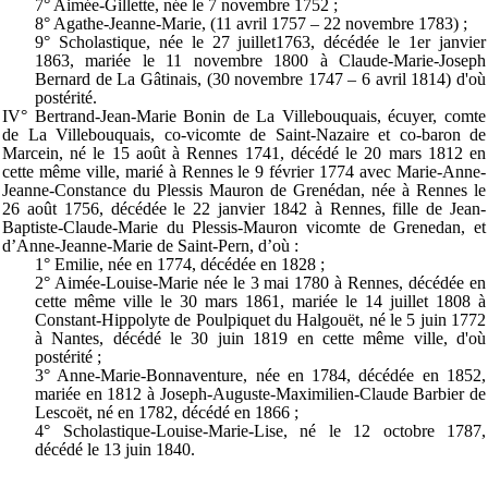
7° Aimée-Gillette, née le 7 novembre 1752 ;
8° Agathe-Jeanne-Marie, (11 avril 1757 – 22 novembre 1783) ;
9° Scholastique, née le 27 juillet1763, décédée le 1er janvier
1863, mariée le 11 novembre 1800 à Claude-Marie-Joseph
Bernard de La Gâtinais, (30 novembre 1747 – 6 avril 1814) d'où
postérité.
IV° Bertrand-Jean-Marie Bonin de La Villebouquais, écuyer, comte
de La Villebouquais, co-vicomte de Saint-Nazaire et co-baron de
Marcein, né le 15 août à Rennes 1741, décédé le 20 mars 1812 en
cette même ville, marié à Rennes le 9 février 1774 avec Marie-Anne-
Jeanne-Constance du Plessis Mauron de Grenédan, née à Rennes le
26 août 1756, décédée le 22 janvier 1842 à Rennes, fille de Jean-
Baptiste-Claude-Marie du Plessis-Mauron vicomte de Grenedan, et
d’Anne-Jeanne-Marie de Saint-Pern, d’où :
1° Emilie, née en 1774, décédée en 1828 ;
2° Aimée-Louise-Marie née le 3 mai 1780 à Rennes, décédée en
cette même ville le 30 mars 1861, mariée le 14 juillet 1808 à
Constant-Hippolyte de Poulpiquet du Halgouët, né le 5 juin 1772
à Nantes, décédé le 30 juin 1819 en cette même ville, d'où
postérité ;
3° Anne-Marie-Bonnaventure, née en 1784, décédée en 1852,
mariée en 1812 à Joseph-Auguste-Maximilien-Claude Barbier de
Lescoët, né en 1782, décédé en 1866 ;
4° Scholastique-Louise-Marie-Lise, né le 12 octobre 1787,
décédé le 13 juin 1840.