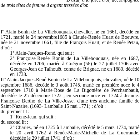
de trois têtes de femme d'argent tressées d'or.
I° Alain Bonin de La Villebouquais, chevalier, né en 1661, décédé en
1721, marié le 24 novembre1685 à Claude-Renée Huart de Boeuvre,
née le 21 novembre 1661, fille de François Huart, et de Renée Petau,
d’où :
1° Alain-Jacques-René, qui suit ;
2° Françoise-Renée Bonin de La Villebouquais, née en 1687,
décédée en 1706, mariée à Guégon (56) le 27 juillet 1706 avec
Georges-Jean de Talhouët, comte de Brignac, né en 1680, décédé
en 1738.
II° Alain-Jacques-René Bonin de La Villebouquais, chevalier, né le 10
septembre 1686, décédé le 3 août 1745, marié en première noce le 4
septembre 1710 à Marie-Rose de La Bigottière de Perchambault,
décédée le 25 décembre 1722 ; en seconde noce en 1724 à Jeanne-
Françoise Bertho de La Ville-Josse, d'une très ancienne famille de
Saint-Nazaire, (1693- Lamballe 15 mai 1771) ; d’où :
du premier lit :
1° René-Jean, qui suit ;
du second lit :
2° Charles, né en 1725 à Lamballe, décédé le 5 mars 1774, marié
le 20 avril 1762 à Renée-Marie-Michelle de La Guerrande,
décédée le 29 juillet 1741, d’où :