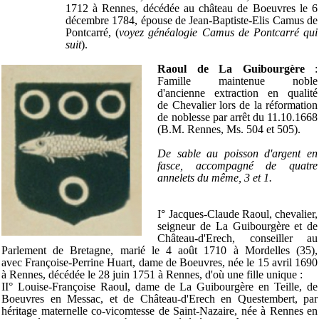
1712 à Rennes, décédée au château de Boeuvres le 6
décembre 1784, épouse de Jean-Baptiste-Elis Camus de
Pontcarré, (
voyez généalogie Camus de Pontcarré qui
suit
).
Raoul de La Guibourgère
:
Famille maintenue noble
d'ancienne extraction en qualité
de Chevalier lors de la réformation
de noblesse par arrêt du 11.10.1668
(B.M. Rennes, Ms. 504 et 505).
De sable au poisson d'argent en
fasce, accompagné de quatre
annelets du même, 3 et 1.
I° Jacques-Claude Raoul, chevalier,
seigneur de La Guibourgère et de
Château-d'Erech, conseiller au
Parlement de Bretagne, marié le 4 août 1710 à Mordelles (35),
avec Françoise-Perrine Huart, dame de Boeuvres, née le 15 avril 1690
à Rennes, décédée le 28 juin 1751 à Rennes, d'où une fille unique :
II° Louise-Françoise Raoul, dame de La Guibourgère en Teille, de
Boeuvres en Messac, et de Château-d'Erech en Questembert, par
héritage maternelle co-vicomtesse de Saint-Nazaire, née à Rennes en