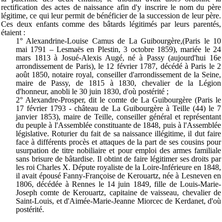
rectification des actes de naissance afin d'y inscrire le nom du père
légitime, ce qui leur permit de bénéficier de la succession de leur père.
Ces deux enfants comme des bâtards légitimés par leurs parentés,
étaient :
1° Alexandrine-Louise Camus de La Guibourgère,(Paris le 10
mai 1791 – Lesmaës en Plestin, 3 octobre 1859), mariée le 24
mars 1813 à Josué-Alexis Augé, né à Passy (aujourd'hui 16e
arrondissement de Paris), le 12 février 1787, décédé à Paris le 2
août 1850, notaire royal, conseiller d'arrondissement de la Seine,
maire de Passy, de 1815 à 1830, chevalier de la Légion
d'honneur, anobli le 30 juin 1830, d'où postérité ;
2° Alexandre-Prosper, dit le comte de La Guibourgère (Paris le
17 février 1793 - château de La Guibourgère à Teille (44) le 7
janvier 1853), maire de Teille, conseiller général et représentant
du peuple à l'Assemblée constituante de 1848, puis à l'Assemblée
législative. Roturier du fait de sa naissance illégitime, il dut faire
face à différents procès et attaques de la part de ses cousins pour
usurpation de titre nobiliaire et pour emploi des armes familiale
sans brisure de bâtardise. Il obtint de faire légitimer ses droits par
les roi Charles X. Députe royaliste de la Loire-Inférieure en 1848,
il avait épousé Fanny-Françoise de Kerouartz, née à Lesneven en
1806, décédée à Rennes le 14 juin 1849, fille de Louis-Marie-
Joseph comte de Kerouartz, capitaine de vaisseau, chevalier de
Saint-Louis, et d'Aimée-Marie-Jeanne Miorcec de Kerdanet, d'où
postérité.