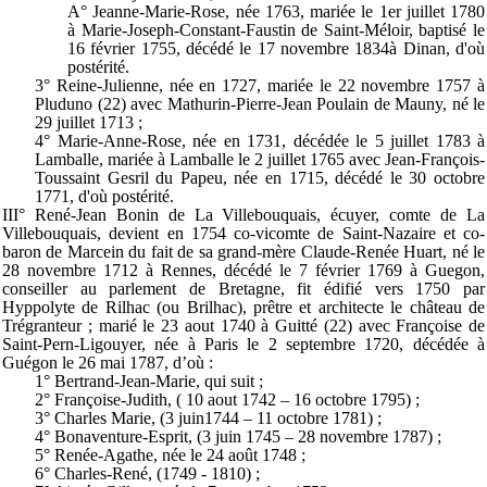
A° Jeanne-Marie-Rose, née 1763, mariée le 1er juillet 1780
à Marie-Joseph-Constant-Faustin de Saint-Méloir, baptisé le
16 février 1755, décédé le 17 novembre 1834à Dinan, d'où
postérité.
3° Reine-Julienne, née en 1727, mariée le 22 novembre 1757 à
Pluduno (22) avec Mathurin-Pierre-Jean Poulain de Mauny, né le
29 juillet 1713 ;
4° Marie-Anne-Rose, née en 1731, décédée le 5 juillet 1783 à
Lamballe, mariée à Lamballe le 2 juillet 1765 avec Jean-François-
Toussaint Gesril du Papeu, née en 1715, décédé le 30 octobre
1771, d'où postérité.
III° René-Jean Bonin de La Villebouquais, écuyer, comte de La
Villebouquais, devient en 1754 co-vicomte de Saint-Nazaire et co-
baron de Marcein du fait de sa grand-mère Claude-Renée Huart, né le
28 novembre 1712 à Rennes, décédé le 7 février 1769 à Guegon,
conseiller au parlement de Bretagne, fit édifié vers 1750 par
Hyppolyte de Rilhac (ou Brilhac), prêtre et architecte le château de
Trégranteur ; marié le 23 aout 1740 à Guitté (22) avec Françoise de
Saint-Pern-Ligouyer, née à Paris le 2 septembre 1720, décédée à
Guégon le 26 mai 1787, d’où :
1° Bertrand-Jean-Marie, qui suit ;
2° Françoise-Judith, ( 10 aout 1742 – 16 octobre 1795) ;
3° Charles Marie, (3 juin1744 – 11 octobre 1781) ;
4° Bonaventure-Esprit, (3 juin 1745 – 28 novembre 1787) ;
5° Renée-Agathe, née le 24 août 1748 ;
6° Charles-René, (1749 - 1810) ;