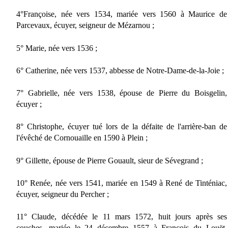
4°Françoise, née vers 1534, mariée vers 1560 à Maurice de
Parcevaux, écuyer, seigneur de Mézarnou ;
5° Marie, née vers 1536 ;
6° Catherine, née vers 1537, abbesse de Notre-Dame-de-la-Joie ;
7° Gabrielle, née vers 1538, épouse de Pierre du Boisgelin,
écuyer ;
8° Christophe, écuyer tué lors de la défaite de l'arrière-ban de
l'évêché de Cornouaille en 1590 à Plein ;
9° Gillette, épouse de Pierre Gouault, sieur de Sévegrand ;
10° Renée, née vers 1541, mariée en 1549 à René de Tinténiac,
écuyer, seigneur du Percher ;
11° Claude, décédée le 11 mars 1572, huit jours après ses
couches, mariée le 24 décembre 1557 à François du Louët,