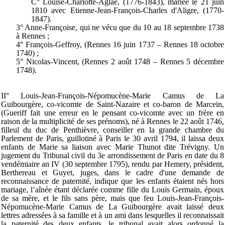
C° Louise-Charlotte-Aglaé, (1776-1843), mariée le 21 juin
1810 avec Etienne-Jean-François-Charles d'Aligre, (1770-
1847).
3° Anne-Françoise, qui ne vécu que du 10 au 18 septembre 1738
à Rennes ;
4° François-Geffroy, (Rennes 16 juin 1737 – Rennes 18 octobre
1740) ;
5° Nicolas-Vincent, (Rennes 2 août 1748 – Rennes 5 décembre
1748).
II° Louis-Jean-François-Népomucène-Marie Camus de La
Guibourgère, co-vicomte de Saint-Nazaire et co-baron de Marcein,
(Gueriff fait une erreur en le pensant co-vicomte avec un frère en
raison de la multiplicité de ses prénoms), né à Rennes le 22 août 1746,
filleul du duc de Penthièvre, conseiller en la grande chambre du
Parlement de Paris, guillotiné à Paris le 30 avril 1794, il laissa deux
enfants de Marie sa liaison avec Marie Thunot dite Trévigny. Un
jugement du Tribunal civil du 3e arrondissement de Paris en date du 8
vendémiaire an IV (30 septembre 1795), rendu par Hemery, président,
Berthereau et Guyet, juges, dans le cadre d'une demande de
reconnaissance de paternité, indique que les enfants étaient nés hors
mariage, l’aînée étant déclarée comme fille du Louis Germain, époux
de sa mère, et le fils sans père, mais que feu Louis-Jean-François-
Népomucène-Marie Camus de La Guibourgère avait laissé deux
lettres adressées à sa famille et à un ami dans lesquelles il reconnaissait
la paternité des deux enfants, le tribunal avait alors ordonné la