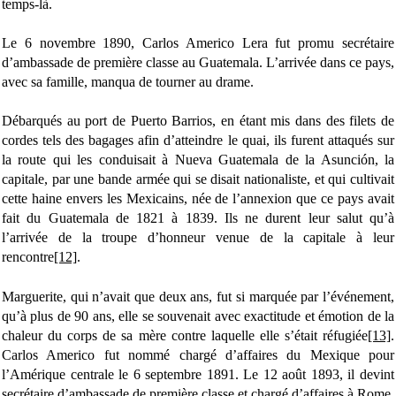
temps-là.
Le 6 novembre 1890, Carlos Americo Lera fut promu secrétaire
d’ambassade de première classe au Guatemala. L’arrivée dans ce pays,
avec sa famille, manqua de tourner au drame.
Débarqués au port de Puerto Barrios, en étant mis dans des filets de
cordes tels des bagages afin d’atteindre le quai, ils furent attaqués sur
la route qui les conduisait à Nueva Guatemala de la Asunción, la
capitale, par une bande armée qui se disait nationaliste, et qui cultivait
cette haine envers les Mexicains, née de l’annexion que ce pays avait
fait du Guatemala de 1821 à 1839. Ils ne durent leur salut qu’à
l’arrivée de la troupe d’honneur venue de la capitale à leur
rencontre
[12]
.
Marguerite, qui n’avait que deux ans, fut si marquée par l’événement,
qu’à plus de 90 ans, elle se souvenait avec exactitude et émotion de la
chaleur du corps de sa mère contre laquelle elle s’était réfugiée
[13]
.
Carlos Americo fut nommé chargé d’affaires du Mexique pour
l’Amérique centrale le 6 septembre 1891. Le 12 août 1893, il devint
secrétaire d’ambassade de première classe et chargé d’affaires à Rome.