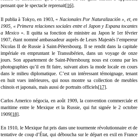
pensant que le spectacle reprenait
[16]
.
Il publia à Tokyo, en 1903, «
Nacionales Por Naturalización », et, en
1905, « Primera relaciones sociales entre el Japon y Espana tocantes
a Mexico
». Il quitta sa fonction de ministre au Japon le 1er février
1907, étant nommé ambassadeur auprès de Leurs Majestés l’empereur
Nicolas II de Russie à Saint-Pétersbourg. Il se rendit dans la capitale
impériale en empruntant le Transsibérien, dans un voyage de onze
jours. Son appartement de Saint-Pétersbourg nous est connu par les
photographies qu’il en fit faire, suivant alors la mode locale en cours
dans le milieu diplomatique. C’est un intéressant témoignage, tenant
en huit vues intérieures, qui nous montre sa collection de meubles
chinois et japonais, mais aussi de portraits officiels
[17]
.
Carlos Americo négocia, en août 1909, la convention commerciale et
maritime entre le Mexique et la Russie, qui fut signée le 2 octobre
1909
[18]
.
En 1910, le Mexique fut pris dans une tourmente révolutionnaire et de
tentative de coup d’État, qui déboucha sur le départ en exil en France