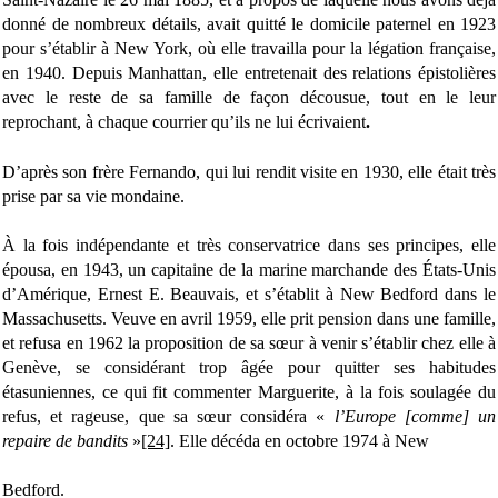
donné de nombreux détails, avait quitté le domicile paternel en 1923
pour s’établir à New York, où elle travailla pour la légation française,
en 1940. Depuis Manhattan, elle entretenait des relations épistolières
avec le reste de sa famille de façon décousue, tout en le leur
reprochant, à chaque courrier qu’ils ne lui écrivaient
.
D’après son frère Fernando, qui lui rendit visite en 1930, elle était très
prise par sa vie mondaine.
À la fois indépendante et très conservatrice dans ses principes, elle
épousa, en 1943, un capitaine de la marine marchande des États-Unis
d’Amérique, Ernest E. Beauvais, et s’établit à New Bedford dans le
Massachusetts. Veuve en avril 1959, elle prit pension dans une famille,
et refusa en 1962 la proposition de sa sœur à venir s’établir chez elle à
Genève, se considérant trop âgée pour quitter ses habitudes
étasuniennes, ce qui fit commenter Marguerite, à la fois soulagée du
refus, et rageuse, que sa sœur considéra «
l’Europe [comme] un
repaire de bandits
»
[24]
. Elle décéda en octobre 1974 à New
Bedford.