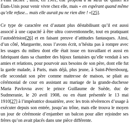
États-Unis pour venir vivre chez elle, mais «
en espérant quand même
qu’elle refuse... mais elle aurait pu ne rien dire !
»
[25]
.
Ce type de caractère est d’autant plus déstabilisant qu’il est aussi
associé à une capacité à être ultra conventionnelle, tout en pratiquant
l’autodérision
[26]
et en faisant preuve d’attitudes fantasques. Ainsi,
d’un côté, Marguerite, nous l’avons écrit, n’hésita pas à rompre avec
les usages du milieu dont elle était issue en travaillant et aussi en
fabriquant dans sa chambre des bijoux fantaisies qu’elle vendait à ses
amies et relations, pour pourvoir aux besoins de son père, dont elle fut
la garde malade, à Paris, mais déjà, plus jeune, à Saint-Pétersbourg,
elle secondait son père comme maitresse de maison, se pliait au
cérémonial de cour en assistant au mariage de la grande-duchesse
Maria Pavlovna avec le prince Guillaume de Suède, duc de
Sudmeranie, le 20 avril 1908, ou en étant présentée le 13 mai
1910
[27]
à l’impératrice douairière, avec les trois révérences d’usage à
exécuter depuis son entrée, jusqu’au trône, mais elle trouva le moyen
un jour de cérémonie d’enjamber un balcon pour aller rejoindre ses
frères qu’on avait placés dans une pièce différente.