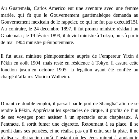
Au Guatemala, Carlos Americo eut une aventure avec une femme
mariée, qui fit que le Gouvernement guatémaltèque demanda au
Gouvernement mexicain de le rappeler, ce qui ne fut pas exécuté
[15]
.
Au contraire, le 24 décembre 1897, il fut promu ministre résidant au
Guatemala ; le 19 février 1899, il devint ministre à Tokyo, puis à partir
de mai 1904 ministre plénipotentiaire.
Il fut aussi ministre plénipotentiaire auprès de l’empereur Yixin à
Pékin en août 1904, mais resté en résidence à Tokyo, il assura cette
fonction jusqu’en octobre 1905, la légation ayant été confiée au
chargé d’affaires Moricio Wolheim.
Durant ce double emploi, il passait par le port de Shanghaï afin de se
rendre à Pékin. Appréciant les spectacles de cirque, il profita de l’un
de ses voyages pour assister à un spectacle sous chapiteaux. À
l’entracte, il sortit fumer une cigarette. Retournant à sa place, il se
perdit dans ses pensées, et ne réalisa pas qu’il entra sur la piste, il ne
réalisa sa distraction qu’à l’instant où les gens mirent à applaudir,