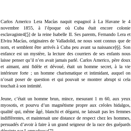
Carlos Americo Lera Macías naquit espagnol à La Havane le 4
novembre 1855, à l’époque où Cuba était encore colonie
esclavagiste4
[5]
de la reine Isabelle II. Ses parents, Fernando Lera et
Elvira Macías, originaires de Valladolid, ne nous sont connus que de
nom, et semblent être arrivés à Cuba peu avant sa naissance
[6]
. Son
enfance est un mystère, la lecture des courriers de ses enfants nous
laisse penser qu’il n’en avait jamais parlé. Carlos Americo, père doux
et aimant, ami fidèle et dévoué, était un homme secret, à la vie
intérieure forte ; un homme charismatique et intimidant, auquel on
n’osait poser de question et qui pouvait se montrer abrupt si cela
touchait à son intimité.
Jeune, c’était un homme brun, mince, mesurant 1 m 60, aux yeux
myosotis, et pourvu d’un magnétisme propre aux créoles hidalgos,
qualité qui, même âgé, blanchi et dégarni, ne laissait pas les femmes
indifférentes, et maintenait une distance de respect chez les hommes,
persuadés d’avoir à faire à un grand seigneur de la race des guépards
dépeinte par Lampadousa
[7]
.