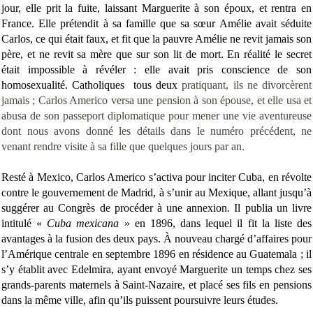
jour, elle prit la fuite, laissant Marguerite à son époux, et rentra en
France. Elle prétendit à sa famille que sa sœur Amélie avait séduite
Carlos, ce qui était faux, et fit que la pauvre Amélie ne revit jamais son
père, et ne revit sa mère que sur son lit de mort. En réalité le secret
était impossible à révéler : elle avait pris conscience de son
homosexualité. Catholiques tous deux
pratiquant
, ils ne divorcèrent
jamais ; Carlos Americo versa une pension à son épouse, et elle usa et
abusa de son passeport diplomatique pour mener une vie aventureuse
dont nous avons donné les détails dans le numéro précédent, ne
venant rendre visite à sa fille que quelques jours par an.
Resté à Mexico, Carlos Americo s’activa pour inciter Cuba, en révolte
contre le gouvernement de Madrid, à s’unir au Mexique, allant jusqu’à
suggérer au Congrès de procéder à une annexion. Il publia un livre
intitulé «
Cuba mexicana
» en 1896, dans lequel il fit la liste des
avantages à la fusion des deux pays. À nouveau chargé d’affaires pour
l’Amérique centrale en septembre 1896 en résidence au Guatemala ; il
s’y établit avec Edelmira, ayant envoyé Marguerite un temps chez ses
grands-parents maternels à Saint-Nazaire, et placé ses fils en pensions
dans la même ville, afin qu’ils puissent poursuivre leurs études.