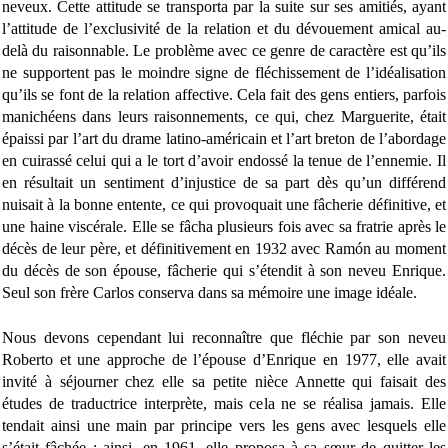
neveux. Cette attitude se transporta par la suite sur ses amitiés, ayant
l’attitude de l’exclusivité de la relation et du dévouement amical au-
delà du raisonnable. Le problème avec ce genre de caractère est qu’ils
ne supportent pas le moindre signe de fléchissement de l’idéalisation
qu’ils se font de la relation affective. Cela fait des gens entiers, parfois
manichéens dans leurs raisonnements, ce qui, chez Marguerite, était
épaissi par l’art du drame latino-américain et l’art breton de l’abordage
en cuirassé celui qui a le tort d’avoir endossé la tenue de l’ennemie. Il
en résultait un sentiment d’injustice de sa part dès qu’un différend
nuisait à la bonne entente, ce qui provoquait une fâcherie définitive, et
une haine viscérale. Elle se fâcha plusieurs fois avec sa fratrie après le
décès de leur père, et définitivement en 1932 avec Ramón au moment
du décès de son épouse, fâcherie qui s’étendit à son neveu Enrique.
Seul son frère Carlos conserva dans sa mémoire une image idéale.
Nous devons cependant lui reconnaître que fléchie par son neveu
Roberto et une approche de l’épouse d’Enrique en 1977, elle avait
invité à séjourner chez elle sa petite nièce Annette qui faisait des
études de traductrice interprète, mais cela ne se réalisa jamais. Elle
tendait ainsi une main par principe vers les gens avec lesquels elle
s’était fâchée ; ainsi, en 1961, elle proposa à sa sœur de quitter les