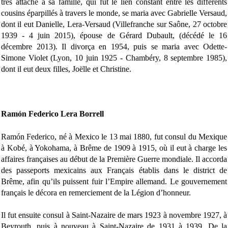
très attaché à sa famille, qui fut le lien constant entre les différents
cousins éparpillés à travers le monde, se maria avec Gabrielle Versaud,
dont il eut Danielle, Lera-Versaud (Villefranche sur Saône, 27 octobre
1939 - 4 juin 2015), épouse de Gérard Dubault, (décédé le 16
décembre 2013). Il divorça en 1954, puis se maria avec Odette-
Simone Violet (Lyon, 10 juin 1925 - Chambéry, 8 septembre 1985),
dont il eut deux filles, Joëlle et Christine.
Ramón Federico Lera Borrell
Ramón Federico, né à Mexico le 13 mai 1880, fut consul du Mexique
à Kobé, à Yokohama, à Brême de 1909 à 1915, où il eut à charge les
affaires françaises au début de la Première Guerre mondiale. Il accorda
des passeports mexicains aux Français établis dans le district de
Brême, afin qu’ils puissent fuir l’Empire allemand. Le gouvernement
français le décora en remerciement de la Légion d’honneur.
Il fut ensuite consul à Saint-Nazaire de mars 1923 à novembre 1927, à
Beyrouth, puis à nouveau à Saint-Nazaire de 1931 à 1939. De la