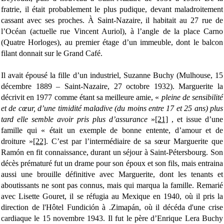
fratrie, il était probablement le plus pudique, devant maladroitement
cassant avec ses proches. À Saint-Nazaire, il habitait au 27 rue de
l’Océan (actuelle rue Vincent Auriol), à l’angle de la place Carno
(Quatre Horloges), au premier étage d’un immeuble, dont le balcon
filant donnait sur le Grand Café.
Il avait épousé la fille d’un industriel, Suzanne Buchy (Mulhouse, 15
décembre 1889 – Saint-Nazaire, 27 octobre 1932). Marguerite la
décrivit en 1977 comme étant sa meilleure amie, «
pleine de sensibilité
et de cœur, d’une timidité maladive (du moins entre 17 et 25 ans) plus
tard elle semble avoir pris plus d’assurance
»
[21]
, et issue d’une
famille qui « était un exemple de bonne entente, d’amour et de
droiture »
[22]
. C’est par l’intermédiaire de sa sœur Marguerite que
Ramón en fit connaissance, durant un séjour à Saint-Pétersbourg. Son
décès prématuré fut un drame pour son époux et son fils, mais entraina
aussi une brouille définitive avec Marguerite, dont les tenants et
aboutissants ne sont pas connus, mais qui marqua la famille. Remarié
avec Lisette Gouret, il se réfugia au Mexique en 1940, où il pris la
direction de l'Hôtel Fundición à .Zimapán, où il décéda d'une crise
cardiaque le 15 novembre 1943. Il fut le père d’Enrique Lera Buchy