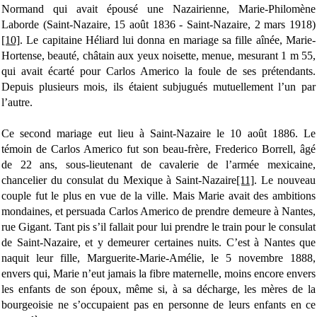
Normand qui avait épousé une Nazairienne, Marie-Philomène
Laborde (Saint-Nazaire, 15 août 1836 - Saint-Nazaire, 2 mars 1918)
[10]
. Le capitaine Héliard lui donna en mariage sa fille aînée, Marie-
Hortense, beauté, châtain aux yeux noisette, menue, mesurant 1 m 55,
qui avait écarté pour Carlos Americo la foule de ses prétendants.
Depuis plusieurs mois, ils étaient subjugués mutuellement l’un par
l’autre.
Ce second mariage eut lieu à Saint-Nazaire le 10 août 1886. Le
témoin de Carlos Americo fut son beau-frère, Frederico Borrell, âgé
de 22 ans, sous-lieutenant de cavalerie de l’armée mexicaine,
chancelier du consulat du Mexique à Saint-Nazaire
[11]
. Le nouveau
couple fut le plus en vue de la ville. Mais Marie avait des ambitions
mondaines, et persuada Carlos Americo de prendre demeure à Nantes,
rue Gigant. Tant pis s’il fallait pour lui prendre le train pour le consulat
de Saint-Nazaire, et y demeurer certaines nuits. C’est à Nantes que
naquit leur fille, Marguerite-Marie-Amélie, le 5 novembre 1888,
envers qui, Marie n’eut jamais la fibre maternelle, moins encore envers
les enfants de son époux, même si, à sa décharge, les mères de la
bourgeoisie ne s’occupaient pas en personne de leurs enfants en ce