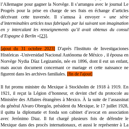
l’Allemagne pour gagner la Norvège. Il s’arrangea avec le journal Le
Progrès pour la prise en charge de ses frais en échange d’articles
décrivant cette traversée. Il s’amusa à envoyer «
une série
d’interminables articles tous fabriqués par lui suivant son imagination
en y intercalant les renseignements qu’il avait obtenus du consul
d’Espagne à Berlin
»
[23]
.
[ajout du 31 octobre 2023]
D'après l'Instituto de Investigaciones
Históricas -Universidad Nacional Autónoma de México , il épousa en
Norvège Nydia Díaz Legizamón, née en
1896, dont il eut un enfant,
mais aucun document concernant ce mariage et cette naissance ne
figurent dans les archives familiales.
[fin de l'ajout]
Il fut promu ministre du Mexique à Stockholm de 1918 à 1919. En
1921, il reçut la Légion d’honneur, et devint chef du protocole au
Ministère des Affaires étrangères à Mexico. À la suite de l’assassinat
du général Alvaro Obregón, président du Mexique, le 17 juillet 1928,
il quitta la diplomatie et fonda son cabinet d’avocat en association
avec Jerónimo Diaz. Il fut chargé plusieurs fois de défendre le
Mexique dans des procès internationaux, et aussi le représenter à La