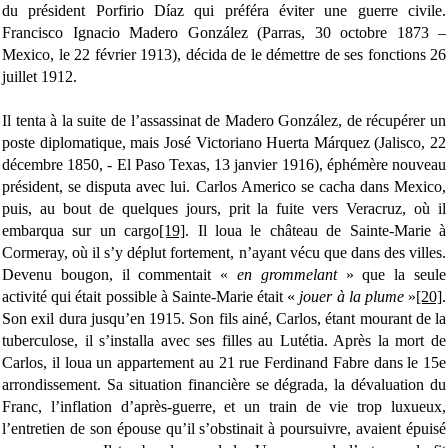
du président Porfirio Díaz qui préféra éviter une guerre civile.
Francisco Ignacio Madero González (Parras, 30 octobre 1873 –
Mexico, le 22 février 1913), décida de le démettre de ses fonctions 26
juillet 1912.
Il tenta à la suite de l’assassinat de Madero González, de récupérer un
poste diplomatique, mais José Victoriano Huerta Márquez (Jalisco, 22
décembre 1850, - El Paso Texas, 13 janvier 1916), éphémère nouveau
président, se disputa avec lui. Carlos Americo se cacha dans Mexico,
puis, au bout de quelques jours, prit la fuite vers Veracruz, où il
embarqua sur un cargo
[19]
. Il loua le château de Sainte-Marie à
Cormeray, où il s’y déplut fortement, n’ayant vécu que dans des villes.
Devenu bougon, il commentait «
en grommelant
» que la seule
activité qui était possible à Sainte-Marie était «
jouer à la plume
»
[20]
.
Son exil dura jusqu’en 1915. Son fils ainé, Carlos, étant mourant de la
tuberculose, il s’installa avec ses filles au Lutétia. Après la mort de
Carlos, il loua un appartement au 21 rue Ferdinand Fabre dans le 15e
arrondissement. Sa situation financière se dégrada, la dévaluation du
Franc, l’inflation d’après-guerre, et un train de vie trop luxueux,
l’entretien de son épouse qu’il s’obstinait à poursuivre, avaient épuisé