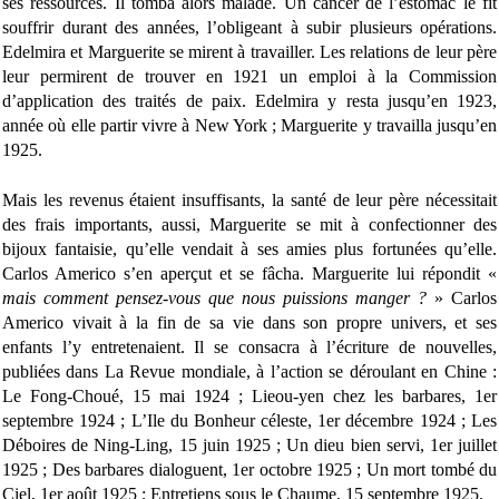
ses ressources. Il tomba alors malade. Un cancer de l’estomac le fit
souffrir durant des années, l’obligeant à subir plusieurs opérations.
Edelmira et Marguerite se mirent à travailler. Les relations de leur père
leur permirent de trouver en 1921 un emploi à la Commission
d’application des traités de paix. Edelmira y resta jusqu’en 1923,
année où elle partir vivre à New York ; Marguerite y travailla jusqu’en
1925.
Mais les revenus étaient insuffisants, la santé de leur père nécessitait
des frais importants, aussi, Marguerite se mit à confectionner des
bijoux fantaisie, qu’elle vendait à ses amies plus fortunées qu’elle.
Carlos Americo s’en aperçut et se fâcha. Marguerite lui répondit «
mais comment
pensez-vous que nous puissions manger ?
» Carlos
Americo vivait à la fin de sa vie dans son propre univers, et ses
enfants l’y entretenaient. Il se consacra à l’écriture de nouvelles,
publiées dans La Revue mondiale, à l’action se déroulant en Chine :
Le Fong-Choué, 15 mai 1924 ; Lieou-yen chez les barbares, 1er
septembre 1924 ; L’Ile du Bonheur céleste, 1er décembre 1924 ; Les
Déboires de Ning-Ling, 15 juin 1925 ; Un dieu bien servi, 1er juillet
1925 ; Des barbares dialoguent, 1er octobre 1925 ; Un mort tombé du
Ciel, 1er août 1925 ; Entretiens sous le Chaume, 15 septembre 1925.