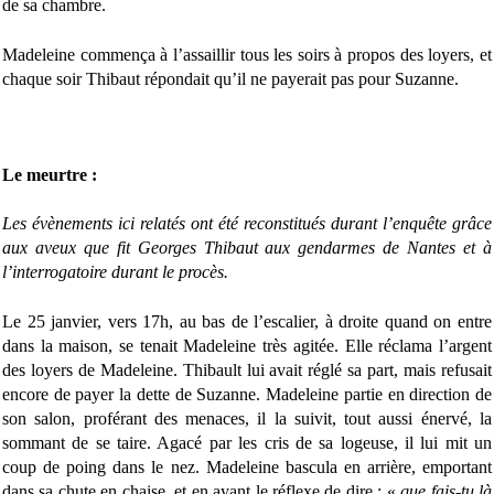
de sa chambre.
Madeleine commença à l’assaillir tous les soirs à propos des loyers, et
chaque soir Thibaut répondait qu’il ne payerait pas pour Suzanne.
Le meurtre :
Les évènements ici relatés ont été reconstitués durant l’enquête grâce
aux aveux que fit Georges Thibaut aux gendarmes de Nantes et à
l’interrogatoire durant le procès.
Le 25 janvier, vers 17h, au bas de l’escalier, à droite quand on entre
dans la maison, se tenait Madeleine très agitée. Elle réclama l’argent
des loyers de Madeleine. Thibault lui avait réglé sa part, mais refusait
encore de payer la dette de Suzanne. Madeleine partie en direction de
son salon, proférant des menaces, il la suivit, tout aussi énervé, la
sommant de se taire. Agacé par les cris de sa logeuse, il lui mit un
coup de poing dans le nez. Madeleine bascula en arrière, emportant
dans sa chute en chaise, et en ayant le réflexe de dire : «
que fais-tu là