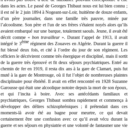
dans les actes. Le passé de Georges Thibaut nous est lui bien connu ;
il est né le 2 juin 1894 à Nogeant-sur-Loir, huitième de douze enfants,
d’un père journalier, dans une famille très pauvre, minée par
l’alcoolisme. Son père et l'un de ses frères s'étaient noyés alors qu’ils
avaient embarqué sur une barque, totalement saouls. Jeune, il avait été
décrit comme «
bon travailleur
». Durant l’appel de 1913, il avait
ème
intégré le 3
régiment des Zouaves en Algérie. Durant la guerre il
fut blessé deux fois, et cité à l’ordre du jour de son régiment. Les
officiers le décrivirent comme très énergique et discipliné, mais il sortit
de la guerre très éprouvé et fit deux séjours psychiatriques. Entré au
chemin de fer en 1919, il resta dix ans à la gare de Clamart, puis fut
muté à la gare de Montrouge, où il fut l’objet de nombreuses plaintes
disciplinaire pour ébriété. Il avait en effet rencontré en 1928 Suzanne
Garousse qui était une alcoolique notoire depuis la mort de son époux,
et qui l’incita à boire. Avec ses antécédants familiaux et
psychiatriques, Georges Thibaut sombra rapidement et commença à
développer des délires schizophréniques ; il prétendait dans ces
moments-là avoir été au bagne pour meurtre, ce qui devait
certainement être une confusion avec ce qu’il avait vécu durant la
guerre et ses séjours en physiatrie et une volonté de fantasmer une vie