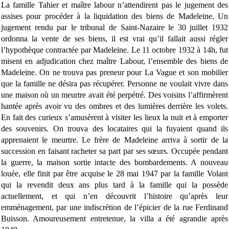
La famille Tahier et maître labour n’attendirent pas le jugement des
assises pour procéder à la liquidation des biens de Madeleine. Un
jugement rendu par le tribunal de Saint-Nazaire le 30 juillet 1932
ordonna la vente de ses biens, il est vrai qu’il fallait aussi régler
l’hypothèque contractée par Madeleine. Le 11 octobre 1932 à 14h, fut
misent en adjudication chez maître Labour, l’ensemble des biens de
Madeleine. On ne trouva pas preneur pour La Vague et son mobilier
que la famille ne désira pas récupérer. Personne ne voulait vivre dans
une maison où un meurtre avait été perpétré. Des voisins l’affirmèrent
hantée après avoir vu des ombres et des lumières derrière les volets.
En fait des curieux s’amusèrent à visiter les lieux la nuit et à emporter
des souvenirs. On trouva des locataires qui la fuyaient quand ils
apprenaient le meurtre. Le frère de Madeleine arriva à sortir de la
succession en faisant racheter sa part par ses sœurs. Occupée pendant
la guerre, la maison sortie intacte des bombardements. A nouveau
louée, elle finit par être acquise le 28 mai 1947 par la famille Volant
qui la revendit deux ans plus tard à la famille qui la possède
actuellement, et qui n’en découvrit l’histoire qu’après leur
emménagement, par une indiscrétion de l’épicier de la rue Ferdinand
Buisson. Amoureusement entretenue, la villa a été agrandie après