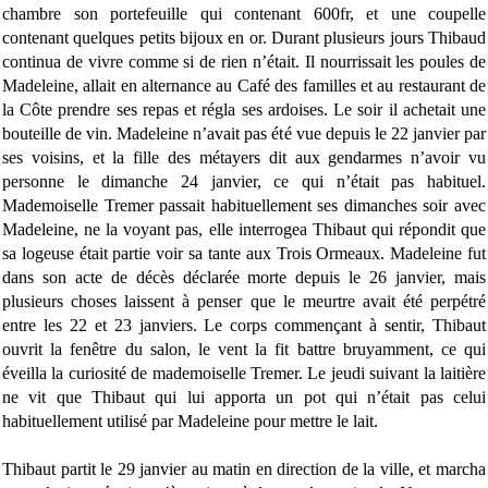
chambre son portefeuille qui contenant 600fr, et une coupelle
contenant quelques petits bijoux en or. Durant plusieurs jours Thibaud
continua de vivre comme si de rien n’était. Il nourrissait les poules de
Madeleine, allait en alternance au Café des familles et au restaurant de
la Côte prendre ses repas et régla ses ardoises. Le soir il achetait une
bouteille de vin. Madeleine n’avait pas été vue depuis le 22 janvier par
ses voisins, et la fille des métayers dit aux gendarmes n’avoir vu
personne le dimanche 24 janvier, ce qui n’était pas habituel.
Mademoiselle Tremer passait habituellement ses dimanches soir avec
Madeleine, ne la voyant pas, elle interrogea Thibaut qui répondit que
sa logeuse était partie voir sa tante aux Trois Ormeaux. Madeleine fut
dans son acte de décès déclarée morte depuis le 26 janvier, mais
plusieurs choses laissent à penser que le meurtre avait été perpétré
entre les 22 et 23 janviers. Le corps commençant à sentir, Thibaut
ouvrit la fenêtre du salon, le vent la fit battre bruyamment, ce qui
éveilla la curiosité de mademoiselle Tremer. Le jeudi suivant la laitière
ne vit que Thibaut qui lui apporta un pot qui n’était pas celui
habituellement utilisé par Madeleine pour mettre le lait.
Thibaut partit le 29 janvier au matin en direction de la ville, et marcha