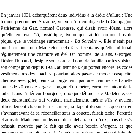
En janvier 1931 débarquèrent deux individus à la drôle d’allure : Une
femme prénommée Suzanne, veuve d’un employé de la Compagnie
Parisienne du Gaz, nommé Carousse, qui disait avoir 40ans, alors
qu’elle en avait 55, hystérique, tyrannique, attifée comme l’as de
pique, que le voisinage surnommait «
La Sorcière
». Elle n’était pas
une inconnue pour Madeleine, cela faisait sept-ans qu’elle lui louait
régulièrement une chambre en été. Un homme, de 38ans, Georges-
Désiré Thibauld, désigné sous son seul nom de famille par les voisins,
son compagnon depuis 1928, au teint noir, qui portait encore les codes
vestimentaires des apaches, pourtant alors passé de mode : casquette,
chemise avec gilet, pantalon large tenu par une ceinture de flanelle
jaune de 20 cm de large et longue d'un mètre, enroulée autour de la
taille. Dans l’intérieur bourgeois, quoique défraichi de Madeleine, ces
deux énergumènes qui vivaient maritalement, même s’ils y avaient
officiellement chacun leur chambre, se tapant dessus chaque soir en
s’avinant avant de se réconcilier sous la couette, faisait tache. Parentés
et amis de Madeleine lui disaient de se débarrasser d’eux, mais elle s’y
refusait, motivée par le fait qu’elle avait besoin d’argent, et que
personne ne voulait louer à l’année des pièces qui étaient loin du