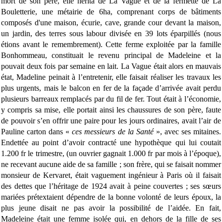
mort de son père, elle hérita de La Vague et de la fermette de La
Bouletterie, une métairie de 6ha, comprenant corps de bâtiments
composés d'une maison, écurie, cave, grande cour devant la maison,
un jardin, des terres sous labour divisée en 39 lots éparpillés (nous
étions avant le remembrement). Cette ferme exploitée par la famille
Bonhommeau, constituait le revenu principal de Madeleine et la
pouvait deux fois par semaine en lait. La Vague était alors en mauvais
état, Madeline peinait à l’entretenir, elle faisait réaliser les travaux les
plus urgents, mais le balcon en fer de la façade d’arrivée avait perdu
plusieurs barreaux remplacés par du fil de fer. Tout était à l’économie,
y compris sa mise, elle portait ainsi les chaussures de son père, faute
de pouvoir s’en offrir une paire pour les jours ordinaires, avait l’air de
Pauline carton dans «
ces messieurs de la Santé
», avec ses mitaines.
Endettée au point d’avoir contracté une hypothèque qui lui coutait
1.200 fr le trimestre, (un ouvrier gagnait 1.000 fr par mois à l’époque),
ne recevant aucune aide de sa famille ; son frère, qui se faisait nommer
monsieur de Kervaret, était vaguement ingénieur à Paris où il faisait
des dettes que l’héritage de 1924 avait à peine couvertes ; ses sœurs
mariées prétextaient dépendre de la bonne volonté de leurs époux, la
plus jeune disait ne pas avoir la possibilité de l’aidée. En fait,
Madeleine était une femme isolée qui, en dehors de la fille de ses