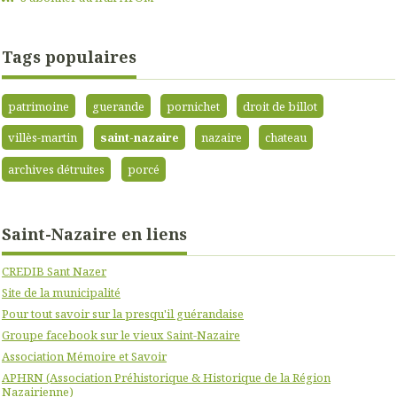
Tags populaires
patrimoine
guerande
pornichet
droit de billot
villès-martin
saint-nazaire
nazaire
chateau
archives détruites
porcé
Saint-Nazaire en liens
CREDIB Sant Nazer
Site de la municipalité
Pour tout savoir sur la presqu'il guérandaise
Groupe facebook sur le vieux Saint-Nazaire
Association Mémoire et Savoir
APHRN (Association Préhistorique & Historique de la Région
Nazairienne)