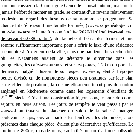
son aîné caissier à la Compagnie Générale Transatlantique, mais ne fit
jamais l’effort de monter en grade, se contant d’un revenu relativement
modeste au regard des besoins de sa nombreuse progéniture. Sa
chance fut d’être issu d’une famille fortunée, (voyez sa généalogie ici :
http://saint-nazaire.hautetfort.com/archive/2020/11/01/tahier-et-tahier-
de-kervaret-6273855.html
), de laquelle il hérita des fermes et une
somme suffisamment importante pour s’offrir le luxe d’une résidence
secondaire à l’extérieur de la ville, dans une banlieue alors recherchée
où les Nazairiens allaient se détendre le dimanche dans les
guinguettes, les cafés-restaurants, et sur les plages, à 2 km du port. La
demeure, malgré l'illusion de son aspect extérieur, était à l’époque
petite, divisée en de nombreuses pièces peu pratiques par leur plan
carré et leur disposition ; la cuisine elle-même tenait plus du couloir
aménagé en kitchenette comme dans les logements d’étudiant du
ème
21
siècle. C’était une construction légère, conçue pour de courts
séjours en belle saison. Les jours de tempête le vent passait par le
sous-sol au travers du plancher du salon de la salle à manger,
soulevant le tapis, ouvrant parfois les fenêtres ; les cheminées, alors
présentes dans chaque pièce, étaient plus décoratives qu’efficaces. Le
jardin, de 800m², clos de murs, sauf côté rue où était une palissade