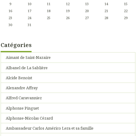
9
10
11
12
13
14
15
16
17
18
19
20
21
22
23
24
25
26
27
28
29
30
31
Catégories
Aimant de Saint-Nazaire
Albanel de La Sablière
Alcide Benoist
Alexandre Affray
Alfred Caravanniez
Alphonse Pinguet
Alphonse-Nicolas Cézard
Ambassadeur Carlos Américo Lera et sa famille