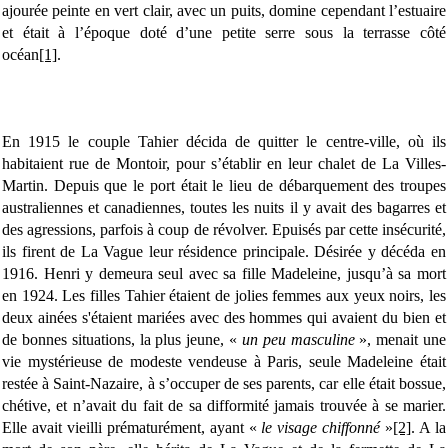
ajourée peinte en vert clair, avec un puits, domine cependant l’estuaire
et était à l’époque doté d’une petite serre sous la terrasse côté
océan
[1]
.
En 1915 le couple Tahier décida de quitter le centre-ville, où ils
habitaient rue de Montoir, pour s’établir en leur chalet de La Villes-
Martin. Depuis que le port était le lieu de débarquement des troupes
australiennes et canadiennes, toutes les nuits il y avait des bagarres et
des agressions, parfois à coup de révolver. Epuisés par cette insécurité,
ils firent de La Vague leur résidence principale. Désirée y décéda en
1916. Henri y demeura seul avec sa fille Madeleine, jusqu’à sa mort
en 1924. Les filles Tahier étaient de jolies femmes aux yeux noirs, les
deux ainées s'étaient mariées avec des hommes qui avaient du bien et
de bonnes situations, la plus jeune, «
un peu masculine
», menait une
vie mystérieuse de modeste vendeuse à Paris, seule Madeleine était
restée à Saint-Nazaire, à s’occuper de ses parents, car elle était bossue,
chétive, et n’avait du fait de sa difformité jamais trouvée à se marier.
Elle avait vieilli prématurément, ayant «
le visage chiffonné
»
[2]
. A la