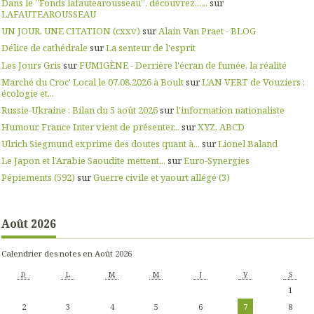
Dans le ”Fonds lafautearousseau”, découvrez......
sur
LAFAUTEAROUSSEAU
UN JOUR, UNE CITATION (cxxv)
sur
Alain Van Praet - BLOG
Délice de cathédrale
sur
La senteur de l'esprit
Les Jours Gris
sur
FUMIGÈNE - Derrière l'écran de fumée, la réalité
Marché du Croc' Local le 07.08.2026 à Boult
sur
L'AN VERT de Vouziers :
écologie et...
Russie-Ukraine : Bilan du 5 août 2026
sur
l'information nationaliste
Humour. France Inter vient de présenter...
sur
XYZ, ABCD
Ulrich Siegmund exprime des doutes quant à...
sur
Lionel Baland
Le Japon et l’Arabie Saoudite mettent...
sur
Euro-Synergies
Pépiements (592)
sur
Guerre civile et yaourt allégé (3)
Août 2026
Calendrier des notes en Août 2026
D
L
M
M
J
V
S
1
2
3
4
5
6
7
8