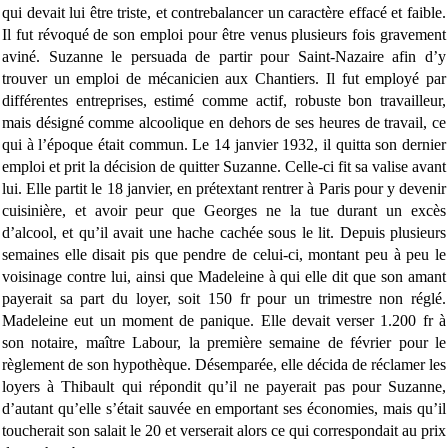
qui devait lui être triste, et contrebalancer un caractère effacé et faible.
Il fut révoqué de son emploi pour être venus plusieurs fois gravement
aviné. Suzanne le persuada de partir pour Saint-Nazaire afin d’y
trouver un emploi de mécanicien aux Chantiers. Il fut employé par
différentes entreprises, estimé comme actif, robuste bon travailleur,
mais désigné comme alcoolique en dehors de ses heures de travail, ce
qui à l’époque était commun. Le 14 janvier 1932, il quitta son dernier
emploi et prit la décision de quitter Suzanne. Celle-ci fit sa valise avant
lui. Elle partit le 18 janvier, en prétextant rentrer à Paris pour y devenir
cuisinière, et avoir peur que Georges ne la tue durant un excès
d’alcool, et qu’il avait une hache cachée sous le lit. Depuis plusieurs
semaines elle disait pis que pendre de celui-ci, montant peu à peu le
voisinage contre lui, ainsi que Madeleine à qui elle dit que son amant
payerait sa part du loyer, soit 150 fr pour un trimestre non réglé.
Madeleine eut un moment de panique. Elle devait verser 1.200 fr à
son notaire, maître Labour, la première semaine de février pour le
règlement de son hypothèque. Désemparée, elle décida de réclamer les
loyers à Thibault qui répondit qu’il ne payerait pas pour Suzanne,
d’autant qu’elle s’était sauvée en emportant ses économies, mais qu’il
toucherait son salait le 20 et verserait alors ce qui correspondait au prix