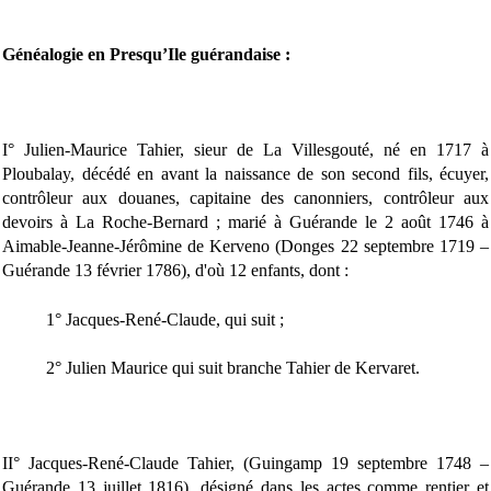
Généalogie en Presqu’Ile guérandaise :
I° Julien-Maurice Tahier, sieur de La Villesgouté, né en 1717 à
Ploubalay, décédé en avant la naissance de son second fils, écuyer,
contrôleur aux douanes, capitaine des canonniers, contrôleur aux
devoirs à La Roche-Bernard ; marié à Guérande le 2 août 1746 à
Aimable-Jeanne-Jérômine de Kerveno (Donges 22 septembre 1719 –
Guérande 13 février 1786), d'où 12 enfants, dont :
1° Jacques-René-Claude, qui suit ;
2° Julien Maurice qui suit branche Tahier de Kervaret.
II° Jacques-René-Claude Tahier, (Guingamp 19 septembre 1748 –
Guérande 13 juillet 1816), désigné dans les actes comme rentier et