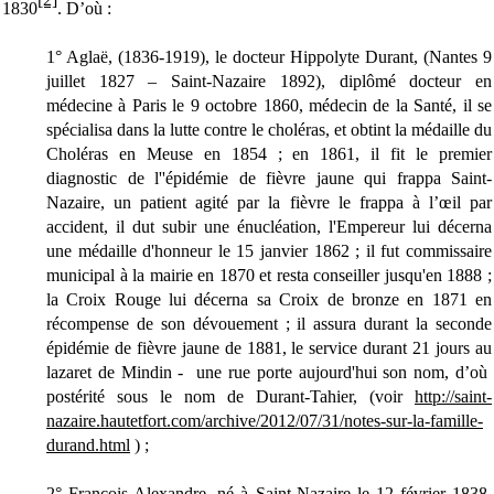
1830
. D’où :
1° Aglaë, (1836-1919), le docteur Hippolyte Durant, (Nantes 9
juillet 1827 – Saint-Nazaire 1892),
diplômé docteur en
médecine à Paris le 9 octobre 1860, médecin de la Santé, il se
spécialisa dans la lutte contre le choléras, et obtint la médaille du
Choléras en Meuse en 1854 ; en 1861, il fit le premier
diagnostic de l''épidémie de fièvre jaune qui frappa Saint-
Nazaire, un patient agité par la fièvre le frappa à l’œil par
accident, il dut subir une énucléation, l'Empereur lui décerna
une médaille d'honneur le 15 janvier 1862 ; il fut commissaire
municipal à la mairie en 1870 et resta conseiller jusqu'en 1888 ;
la Croix Rouge lui décerna sa Croix de bronze en 1871 en
récompense de son dévouement ; il assura durant la seconde
épidémie de fièvre jaune de 1881, le service durant 21 jours au
lazaret de Mindin - une rue porte aujourd'hui son nom
, d’où
postérité sous le nom de Durant-Tahier, (voir
http://saint-
nazaire.hautetfort.com/archive/2012/07/31/notes-sur-la-famille-
durand.html
) ;
2° François-Alexandre, né à Saint-Nazaire le 12 février 1838,