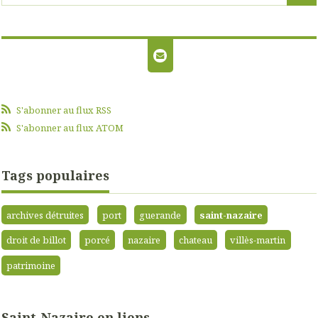
S'abonner au flux RSS
S'abonner au flux ATOM
Tags populaires
archives détruites
port
guerande
saint-nazaire
droit de billot
porcé
nazaire
chateau
villès-martin
patrimoine
Saint-Nazaire en liens