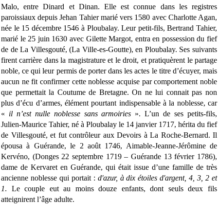
Malo, entre Dinard et Dinan. Elle est connue dans les registres
paroissiaux depuis Jehan Tahier marié vers 1580 avec Charlotte Agan,
née le 15 décembre 1546 à Ploubalay. Leur petit-fils, Bertrand Tahier,
marié le 25 juin 1630 avec Gilette Margot, entra en possession du fief
de de La Villesgouté, (La Ville-es-Goutte), en Ploubalay. Ses suivants
firent carrière dans la magistrature et le droit, et pratiquèrent le partage
noble, ce qui leur permis de porter dans les actes le titre d’écuyer, mais
aucun ne fit confirmer cette noblesse acquise par comportement noble
que permettait la Coutume de Bretagne. On ne lui connait pas non
plus d’écu d’armes, élément pourtant indispensable à la noblesse, car
«
il n’est nulle noblesse sans armoiries
». L’un de ses petits-fils,
Julien-Maurice Tahier, né à Ploubalay le 14 janvier 1717, hérita du fief
de Villesgouté, et fut contrôleur aux Devoirs à La Roche-Bernard. Il
épousa à Guérande, le 2 août 1746, Aimable-Jeanne-Jérômine de
Kervéno, (Donges 22 septembre 1719 – Guérande 13 février 1786),
dame de Kervaret en Guérande, qui était issue d’une famille de très
ancienne noblesse qui portait :
d'azur, à dix étoiles d'argent, 4, 3, 2 et
1
. Le couple eut au moins douze enfants, dont seuls deux fils
atteignirent l’âge adulte.