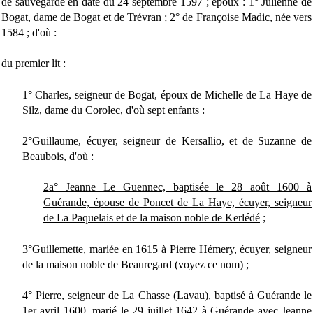
de sauvegarde en date du 24 septembre 1597 ; époux : 1° Julienne de
Bogat, dame de Bogat et de Trévran ; 2° de Françoise Madic, née vers
1584 ; d'où :
du premier lit :
1° Charles, seigneur de Bogat, époux de Michelle de La Haye de
Silz, dame du Corolec, d'où sept enfants :
2°Guillaume, écuyer, seigneur de Kersallio, et de Suzanne de
Beaubois, d'où :
2a° Jeanne Le Guennec, baptisée le 28 août 1600 à
Guérande, épouse de Poncet de La Haye, écuyer, seigneur
de La Paquelais et de la maison noble de Kerlédé
;
3°Guillemette, mariée en 1615 à Pierre Hémery, écuyer, seigneur
de la maison noble de Beauregard (voyez ce nom) ;
4° Pierre, seigneur de La Chasse (Lavau), baptisé à Guérande le
1er avril 1600, marié le 29 juillet 1642 à Guérande avec Jeanne