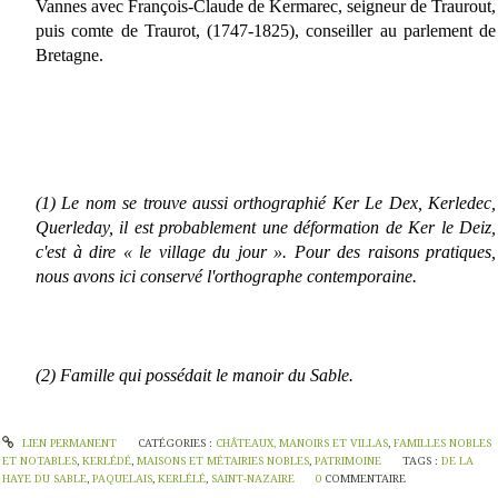
Vannes avec François-Claude de Kermarec, seigneur de Traurout,
puis comte de Traurot, (1747-1825), conseiller au parlement de
Bretagne.
(1) Le nom se trouve aussi orthographié Ker Le Dex, Kerledec,
Querleday, il est probablement une déformation de Ker le Deiz,
c'est à dire « le village du jour ». Pour des raisons pratiques,
nous avons ici conservé l'orthographe contemporaine.
(2) Famille qui possédait le manoir du Sable.
LIEN PERMANENT
CATÉGORIES :
CHÂTEAUX, MANOIRS ET VILLAS
,
FAMILLES NOBLES
ET NOTABLES
,
KERLÉDÉ
,
MAISONS ET MÉTAIRIES NOBLES
,
PATRIMOINE
TAGS :
DE LA
HAYE DU SABLE
,
PAQUELAIS
,
KERLÉLÉ
,
SAINT-NAZAIRE
0
COMMENTAIRE