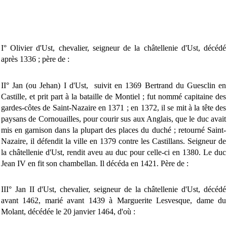
I° Olivier d'Ust, chevalier, seigneur de la châtellenie d'Ust, décédé
après 1336 ; père de :
II° Jan (ou Jehan) I d'Ust, suivit en 1369 Bertrand du Guesclin en
Castille, et prit part à la bataille de Montiel ; fut nommé capitaine des
gardes-côtes de Saint-Nazaire en 1371 ; en 1372, il se mit à la tête des
paysans de Cornouailles, pour courir sus aux Anglais, que le duc avait
mis en garnison dans la plupart des places du duché ; retourné Saint-
Nazaire, il défendit la ville en 1379 contre les Castillans. Seigneur de
la châtellenie d'Ust, rendit aveu au duc pour celle-ci en 1380. Le duc
Jean IV en fit son chambellan. Il décéda en 1421. Père de :
III° Jan II d'Ust, chevalier, seigneur de la châtellenie d'Ust, décédé
avant 1462, marié avant 1439 à Marguerite Lesvesque, dame du
Molant, décédée le 20 janvier 1464, d'où :