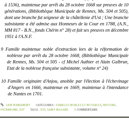
à 1536), maintenue par arrêt du 28 octobre 1668 sur preuves de 10
générations, (Bibliothèque Municipale de Rennes, Ms. 504 et 505),
dont une branche fut seigneur de la châtellenie d'Ust ; Une branche
subsistante a été admise aux Honneurs de la Cour en 1788, (A.N.,
MM 817 - B.N., fonds Chérin n° 28) et fait ses preuves en décembre
1951 à l'A.N.F.
9 Famille maintenue noble d'extraction lors de la réformation de
noblesse par arrêt du 28 octobre 1668, (Bibliothèque Municipale
de Rennes, Ms. 504 et 505 - cf Michel Authier et Alain Galbrun,
Etat de la noblesse française subsistante, volume n° 24)
10
Famille originaire d'Anjou, anoblie par l'élection à l'échevinage
d'Angers en 1666, maintenue en 1669, maintenue à l'intendance
de Nantes en 1701.
LIEN PERMANENT
CATÉGORIES :
FAMILLES NOBLES ET NOTABLES
,
HISTOIRE
,
PATRIMOINE
,
UST
TAGS :
UST
,
SAINT-NAZAIRE
0
COMMENTAIRE