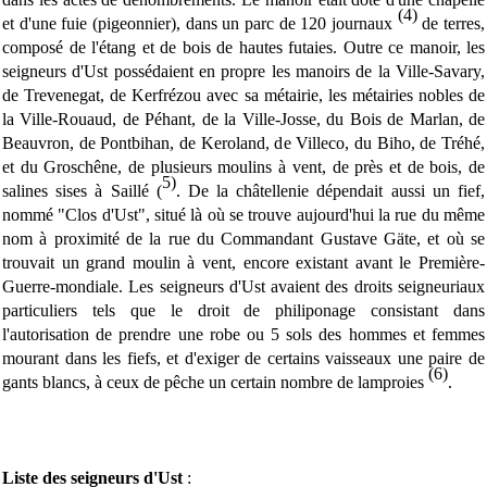
(4)
et d'une fuie (pigeonnier), dans un parc de 120 journaux
de terres,
composé de l'étang et de bois de hautes futaies. Outre ce manoir, les
seigneurs d'Ust possédaient en propre les manoirs de la Ville-Savary,
de Trevenegat, de Kerfrézou avec sa métairie, les métairies nobles de
la Ville-Rouaud, de Péhant, de la Ville-Josse, du Bois de Marlan, de
Beauvron, de Pontbihan, de Keroland, de Villeco, du Biho, de Tréhé,
et du Groschêne, de plusieurs moulins à vent, de près et de bois, de
5)
salines sises à Saillé (
. De la châtellenie dépendait aussi un fief,
nommé "Clos d'Ust", situé là où se trouve aujourd'hui la rue du même
nom à proximité de la rue du Commandant Gustave Gäte, et où se
trouvait un grand moulin à vent, encore existant avant le Première-
Guerre-mondiale. Les seigneurs d'Ust avaient des droits seigneuriaux
particuliers tels que le droit de philiponage consistant dans
l'autorisation de prendre une robe ou 5 sols des hommes et femmes
mourant dans les fiefs, et d'exiger de certains vaisseaux une paire de
(6)
gants blancs, à ceux de pêche un certain nombre de lamproies
.
Liste des seigneurs d'Ust
: