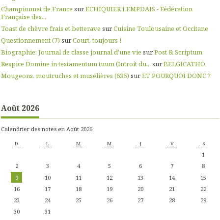
Championnat de France
sur
ECHIQUIER LEMPDAIS - Fédération
Française des...
Toast de chèvre frais et betterave
sur
Cuisine Toulousaine et Occitane
Questionnement (7)
sur
Court, toujours !
Biographie: Journal de classe journal d'une vie
sur
Post & Scriptum
Respice Domine in testamentum tuum (Introit du...
sur
BELGICATHO
Mougeons, moutruches et muselières (636)
sur
ET POURQUOI DONC ?
Août 2026
Calendrier des notes en Août 2026
D
L
M
M
J
V
S
1
2
3
4
5
6
7
8
9
10
11
12
13
14
15
16
17
18
19
20
21
22
23
24
25
26
27
28
29
30
31