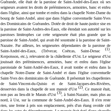
Guérande, elle était de la paroisse de Saint-André-des-Eaux où ses
seigneurs avaient les droits de prééminences, armoiries, banc et enfeu
dans l'église, ainsi que tombe et enfeu dans la chapelle Notre-Dame du
bourg de Saint-André, ainsi que dans l'église conventuelle Saint-Yves
des Dominicains de Guérandes. Dotée de droit de haute-justice sise en
la paroisse de Saint-Andres-des-Eaux, elle étendait son autorité sur les
paroisses limitrophes car cette seigneurie était plus grande que la
paroisse de Saint-André, qui avait été soustraite à la paroisse de Saint-
Nazaire. Par ailleurs, les seigneuries dépendantes de la paroisse de
(1)
Saint-André-des-Eaux, (Trévecar, Coëtcas, Saint-Denac
,
Kerpoisson, etc.), relevaient de la châtellenie d'Ust. Le seigneur d'Ust
jouissait des prééminences, armoiries, banc et enfeu dans l'église
paroissiale de Saint-André-des-Eaux, il avait tombe et enfeu dans la
chapelle Notre-Dame de Saint-André et dans l'église conventuelle
Saint-Yves des dominicains de Guérande. Il présentait les chapellenies
de Saint-Vincent-du-Quisio et de Saint-Jacques-des-Rivières,
(2)
desservies dans la chapelle de son manoir d'Ust
. Ce manoir était,
(3)
non pas au lieu-dit le Marais d'Ust
, à Saint-Nazaire, mais plus au
nord, à Ust, sur la commune de Saint-André-des-Eaux. Il n'en reste
rien, une ferme à pris son emplacement, près d'un étang ovoïde cité
dans les actes de dénombrements. Le manoir était doté d'une chapelle