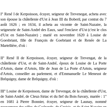
I° René I de Kerpoisson, écuyer, seigneur de Trevenegat, acheta avec
son épouse la châtellenie d'Ust à Jean III du Boberil, par contrat du 7
août 1626 ; en 1634, il acheta au vicomte de Saint-Nazaire, la
seigneurie de Saint-André des Eaux, sauf l'enclave d'Ust (c'est le clos
d'Ust en Saint-Nazaire) ; marié en novembre 1620 à Louise de
Goesbriant, fille de François de Goebriant et de Renée de La
Martellière, d'où :
II° René II de Kerpoisson, écuyer, seigneur de Trevengat, de la
châtellenie d'Ust, et de Saint-André, époux de Louise de La Porte
d'Artois, dame d'Artois, fille de Jean de La Porte d'Artois, seigneur
d'Artois, conseiller au parlement, et d'Emmanuelle Le Meneust de
Bréquigny, dame de Bréquigny, d'où :
III° Louise de Kerpoisson, dame de Trevengat, de la châtellenie d'Ust,
de Saint-André, de Cleuz-Siriac et du fief du Bois-Savary, mariée : 1°
en 1681 à Pierre Bonnier, écuyer, seigneur de Launay, nommé
gouverneur des villes de Guérande, du Croisic, et de Saint-Nazaire en