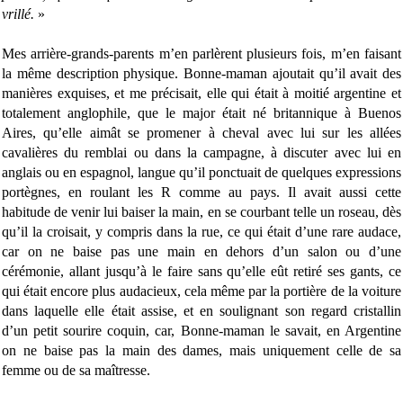
vrillé.
»
Mes arrière-grands-parents m’en parlèrent plusieurs fois, m’en faisant
la même description physique. Bonne-maman ajoutait qu’il avait des
manières exquises, et me précisait, elle qui était à moitié argentine et
totalement anglophile, que le major était né britannique à Buenos
Aires, qu’elle aimât se promener à cheval avec lui sur les allées
cavalières du remblai ou dans la campagne, à discuter avec lui en
anglais ou en espagnol, langue qu’il ponctuait de quelques expressions
portègnes, en roulant les R comme au pays. Il avait aussi cette
habitude de venir lui baiser la main, en se courbant telle un roseau, dès
qu’il la croisait, y compris dans la rue, ce qui était d’une rare audace,
car on ne baise pas une main en dehors d’un salon ou d’une
cérémonie, allant jusqu’à le faire sans qu’elle eût retiré ses gants, ce
qui était encore plus audacieux, cela même par la portière de la voiture
dans laquelle elle était assise, et en soulignant son regard cristallin
d’un petit sourire coquin, car, Bonne-maman le savait, en Argentine
on ne baise pas la main des dames, mais uniquement celle de sa
femme ou de sa maîtresse.