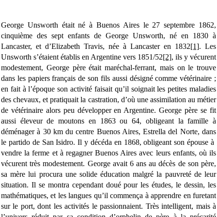
George Unsworth était né à Buenos Aires le 27 septembre 1862,
cinquième des sept enfants de George Unsworth, né en 1830 à
Lancaster, et d’Elizabeth Travis, née à Lancaster en 1832
[1]
. Les
Unsworth s’étaient établis en Argentine vers 1851/52
[2]
, ils y vécurent
modestement, George père était maréchal-ferrant, mais on le trouve
dans les papiers français de son fils aussi désigné comme vétérinaire ;
en fait à l’époque son activité faisait qu’il soignait les petites maladies
des chevaux, et pratiquait la castration, d’où une assimilation au métier
de vétérinaire alors peu développer en Argentine. George père se fit
aussi éleveur de moutons en 1863 ou 64, obligeant la famille à
déménager à 30 km du centre Buenos Aires, Estrella del Norte, dans
le partido de San Isidro. Il y décéda en 1868, obligeant son épouse à
vendre la ferme et à regagner Buenos Aires avec leurs enfants, où ils
vécurent très modestement. George avait 6 ans au décès de son père,
sa mère lui procura une solide éducation malgré la pauvreté de leur
situation. Il se montra cependant doué pour les études, le dessin, les
mathématiques, et les langues qu’il commença à apprendre en furetant
sur le port, dont les activités le passionnaient. Très intelligent, mais à
l’univers réduit par sa condition d’orphelin de père à la précarité