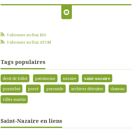
S'abonner au flux RSS
S'abonner au flux ATOM
Tags populaires
droit de billot
patrimoine
nazaire
saint-nazaire
pornichet
porcé
guerande
archives détruites
chateau
villès-martin
Saint-Nazaire en liens