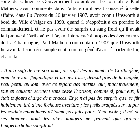
sorte de calmer le Gouvernement colombien. Le journaliste Paul
Matheix, avait commenté dans l’article qu’il avait consacré à cette
affaire, dans
La Presse
du 26 janvier 1907, avoir connu Unsworth à
bord du Ville d’Alger en 1898, quand il s’apprêtait à en prendre le
commandement, et ne pas avoir été surpris du sang froid qu’il avait
fait preuve à Carthagène. L’ayant interviewé à propos des événements
de La Champagne, Paul Matheix commenta en 1907 que Unsworth
lui avait fait son récit simplement, comme gêné d'avoir à parler de lui,
et ajouta :
- Il m'a suffi de lire son nom, au sujet des incidents de Carthagène,
pour le revoir, flegmatique et un peu triste, debout près de la coupée,
l’œil perdu au loin, avec ce regard des marins, qui, machinalement,
tout en causant, scrutent sans cesse l'horizon, comme si, pour eux, il
était toujours charge de menaces. Et je n'ai pas été surpris qu'il se fût
habilement tiré d'une fâcheuse aventure ; les fusils braqués sur lui par
les soldats colombiens n'étaient pas faits pour l’émouvoir ; il est de
ces hommes dont les pires dangers ne peuvent que grandir
l’imperturbable sang-froid.