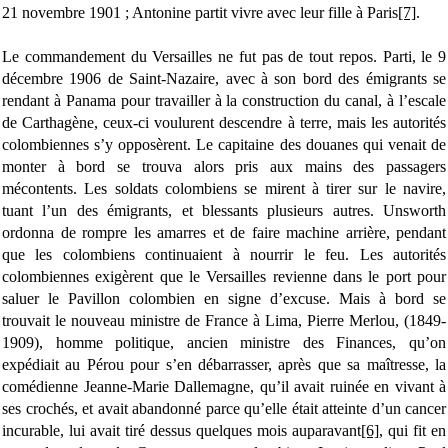
21 novembre 1901 ;
Antonine partit vivre avec leur fille à Paris
[7]
.
Le commandement du Versailles ne fut pas de tout repos. Parti, le 9
décembre 1906 de Saint-Nazaire, avec à son bord des émigrants se
rendant à Panama pour travailler à la construction du canal, à l’escale
de Carthagène, ceux-ci voulurent descendre à terre, mais les autorités
colombiennes s’y opposèrent. Le capitaine des douanes qui venait de
monter à bord se trouva alors pris aux mains des passagers
mécontents. Les soldats colombiens se mirent à tirer sur le navire,
tuant l’un des émigrants, et blessants plusieurs autres. Unsworth
ordonna de rompre les amarres et de faire machine arrière, pendant
que les colombiens continuaient à nourrir le feu. Les autorités
colombiennes exigèrent que le Versailles revienne dans le port pour
saluer le Pavillon colombien en signe d’excuse. Mais à bord se
trouvait le nouveau ministre de France à Lima, Pierre Merlou, (1849-
1909), homme politique, ancien ministre des Finances, qu’on
expédiait au Pérou pour s’en débarrasser, après que sa maîtresse, la
comédienne Jeanne-Marie Dallemagne, qu’il avait ruinée en vivant à
ses crochés, et avait abandonné parce qu’elle était atteinte d’un cancer
incurable, lui avait tiré dessus quelques mois auparavant
[6]
, qui fit en