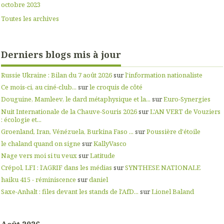
octobre 2023
Toutes les archives
Derniers blogs mis à jour
Russie Ukraine : Bilan du 7 août 2026
sur
l'information nationaliste
Ce mois-ci, au ciné-club...
sur
le croquis de côté
Douguine, Mamleev, le dard métaphysique et la...
sur
Euro-Synergies
Nuit Internationale de la Chauve-Souris 2026
sur
L'AN VERT de Vouziers
: écologie et...
Groenland, Iran, Vénézuela, Burkina Faso ...
sur
Poussière d'étoile
le chaland quand on signe
sur
KallyVasco
Nage vers moi si tu veux
sur
Latitude
Crépol, LFI : l’AGRIF dans les médias
sur
SYNTHESE NATIONALE
haiku 415 - réminiscence
sur
daniel
Saxe-Anhalt : files devant les stands de l'AfD...
sur
Lionel Baland