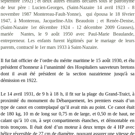
septembre 1992) ; et deux autres enfants déclarés sous le patronyme
de leur père : Lucien-Georges, (Saint-Nazaire 14 avril 1923 - 8
novembre 1987 Montereau-Fault-Yonne), qui épousa le 18 février
1947, à Montereau, Jacqueline-Alix Beaudoin ; et Renée-Denise,
(Saint-Nazaire 1er décembre 1924 - 12 décembre 2009 Grasses),
mariée Nantes, le 9 août 1950 avec Paul-Marie Beaulande,
entrepreneur. Les enfants furent légitimés par le mariage de leurs
parents, contracté le 1er mars 1933 à Saint-Nazaire.
Il fut fait officier de l’ordre du mérite maritime le 15 août 1930, et élu
président d’honneur à l’unanimité des Hospitaliers sauveteurs bretons
dont il avait été président de la section nazairienne jusqu'à sa
démission en 1922.
Le 14 avril 1931, de 9 h à 18 h, il fit sur la plage du Grand-Traict, à
proximité du monument du Débarquement, les premiers essais d’un
type de canot en contreplaqué qu’il avait mis au point. Ce canot était
de 180 kg, 10 m de long sur 0,75 m de large, et 0,50 m de haut, ne
calant qu’à 10 cm, à sept compartiments étanches, et démontable en
trois tronçons. Il était doté d’un moteur à deux temps de 4 HP avec
hélice réversible de 27 cm de diamètre, pouvant assurer une vitesse de