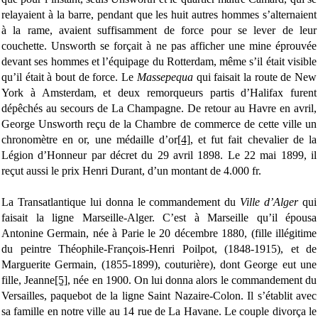
relayaient à la barre, pendant que les huit autres hommes s’alternaient
à la rame, avaient suffisamment de force pour se lever de leur
couchette. Unsworth se forçait à ne pas afficher une mine éprouvée
devant ses hommes et l’équipage du Rotterdam, même s’il était visible
qu’il était à bout de force. Le
Massepequa
qui faisait la route de New
York à Amsterdam, et deux remorqueurs partis d’Halifax furent
dépêchés au secours de La Champagne. De retour au Havre en avril,
George Unsworth reçu de la Chambre de commerce de cette ville un
chronomètre en or, une médaille d’or
[4]
, et fut fait chevalier de la
Légion d’Honneur par décret du 29 avril 1898. Le 22 mai 1899, il
reçut aussi le prix Henri Durant, d’un montant de 4.000 fr.
La Transatlantique lui donna le commandement du
Ville d’Alger
qui
faisait la ligne Marseille-Alger. C’est à Marseille qu’il épousa
Antonine Germain, née à Parie le 20 décembre 1880, (fille illégitime
du peintre Théophile-François-Henri Poilpot, (1848-1915), et de
Marguerite Germain, (1855-1899), couturière)
, dont George eut une
fille, Jeanne
[5]
, née en 1900. On lui donna alors le commandement du
Versail
les, paquebot de la ligne Saint Nazaire-Colon. Il s’établit avec
sa famille en notre ville au 14 rue de La Havane. Le couple divorça le