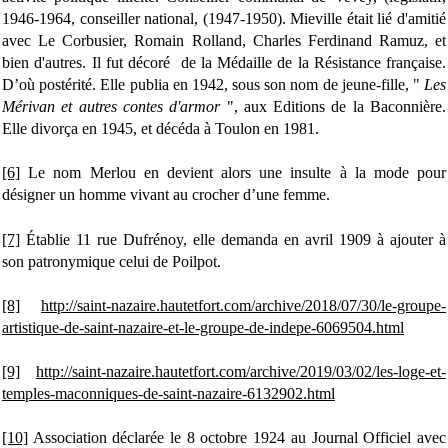
1946-1964, conseiller national, (1947-1950). Mieville était lié d'amitié
avec Le Corbusier, Romain Rolland, Charles Ferdinand Ramuz, et
bien d'autres. Il fut décoré de la Médaille de la Résistance française.
D
’où postérité. Elle publia en 1942, sous son nom de jeune-fille, "
Les
Mérivan et autres contes d'
armor
", aux Editions de la Baconnière.
Elle divorça en 1945, et décéda à Toulon en 1981.
[6]
Le nom Merlou en devient alors une insulte à la mode pour
désigner un homme vivant au crocher d’une femme.
[7]
Établie 11 rue Dufrénoy, elle demanda en avril 1909 à ajouter à
son patronymique celui de Poilpot.
[8]
http://saint-nazaire.hautetfort.com/archive/2018/07/30/le-groupe-
artistique-de-saint-nazaire-et-le-groupe-de-indepe-6069504.html
[9]
http://saint-nazaire.hautetfort.com/archive/2019/03/02/les-loge-et-
temples-maconniques-de-saint-nazaire-6132902.html
[10]
Association déclarée le 8 octobre 1924 au Journal Officiel avec