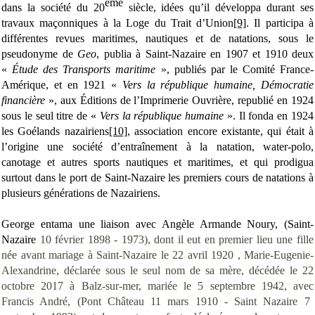
ème
dans la société du 20
siècle, idées qu’il développa durant ses
travaux maçonniques à la Loge du Trait d’Union
[9]
. Il participa à
différentes revues maritimes, nautiques et de natations, sous le
pseudonyme de
Geo
, publia à Saint-Nazaire en 1907 et 1910 deux
«
Étude des Transports maritime
», publiés par le Comité France-
Amérique, et en 1921 «
Vers la république humaine, Démocratie
financière
», aux Éditions de l’Imprimerie Ouvrière, republié en 1924
sous le seul titre de «
Vers la république humaine
». Il fonda en 1924
les Goélands nazairiens
[10]
, association encore existante, qui était à
l’origine une société d’entraînement à la natation, water-polo,
canotage et autres sports nautiques et maritimes, et qui prodigua
surtout dans le port de Saint-Nazaire les premiers cours de natations à
plusieurs générations de Nazairiens.
George entama une liaison avec Angèle Armande Noury, (Saint-
Nazaire
10 février 1898
- 1973), dont il eut en premier lieu une fille
née avant mariage à Saint-Nazaire le 22 avril 1920 , Marie-Eugenie-
Alexandrine, déclarée sous le seul nom de sa mère, décédée le 22
octobre 2017 à Balz-sur-mer, mariée le 5 septembre 1942, avec
Francis André, (Pont Château 11 mars 1910 - Saint Nazaire 7