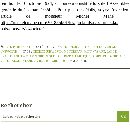
parution le 16 octobre 1924, sur bureau constitué lors de l’Assemblée
générale du 23 mars 1924. – Pour plus de détails, voyez l’excellent
article de monsieur Michel Mahé :
https://michelcmahe.com/2018/04/01/les-goelands-nazairiens-la-
naissance-de-la-societe/
LIEN PERMANENT
CATÉGORIES :
FAMILLES NOBLES ET NOTABLES
,
GEORGE
UNSWORTH
TAGS :
GEORGE UNSWORTH
,
MOTORSKAF
,
SAINT-NAZAIRE
,
CANOT
,
CNAUFFRAGE
,
LA CHAMPAGNE
,
PAQUEBOT
,
TRANSATLANTIQUE
,
COMPAGNIE
,
GÉNÉRALE
,
VILLE-D'ALGER
,
VESAILLES
,
BOURGOGNE
0
COMMENTAIRE
Rechercher