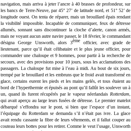
navigation, mais arriva à jeter l’ancre à 40 brasses de profondeur, sur
les bancs de Terre-Neuve, par 45° 27’ de latitude nord, et 51° 52’ de
longitude ouest. On tenta de réparer, mais un brouillard épais rendant
la visibilité impossible. Incapable de communiquer, feux de détresse
allumés, sonnant sans discontinuer la cloche d’alerte, canon armés,
mais ne voyant aucun autre navire passer, le 18 février, le commandant
ème
désigna George Unsworth, alors 3
officier, avec grade de
lieutenant, parce qu’il était célibataire et le plus jeune officier, pour
commander une chaloupe et 9 hommes, pour partir à la recherche de
secours, avec des provisions pour 10 jours, sous les acclamations des
passagers. La chaloupe fut mise à l’eau à midi. Au bout de six jours,
trempé par le brouillard et les embruns que le froid avait transformé en
glace, certains eurent les pieds et les mains gelés, et tous étaient au
bord de l’hyperthermie et épuisés au pont qu’il fallût les soulever un à
un, quand ils furent récupérés par le vapeur néerlandais
Rotterdam
,
qui avait aperçu au large leurs fusées de détresse. Le premier matelot
débarqué s’effondra sur le pont, si bien que l’espace d’un instant,
l’équipage du Rotterdam se demanda s’il n’était pas ivre. La glace
avait rendu cassante la fibre de leurs vêtements, et il fallut couper au
couteau leurs bottes pour les retirer. Comme le veut l’usage, Unsworth