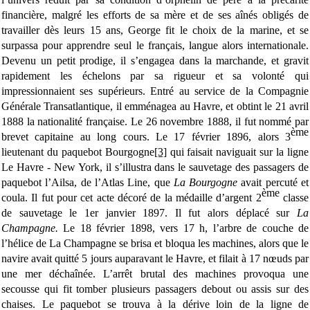
financière, malgré les efforts de sa mère et de ses aînés obligés de
travailler dès leurs 15 ans, George fit le choix de la marine, et se
surpassa pour apprendre seul le français, langue alors internationale.
Devenu un petit prodige, il s’engagea dans la marchande, et gravit
rapidement les échelons par sa rigueur et sa volonté qui
impressionnaient ses supérieurs. Entré au service de la Compagnie
Générale Transatlantique, il emménagea au Havre, et obtint le 21 avril
1888 la nationalité française. Le 26 novembre 1888, il fut nommé par
ème
brevet capitaine au long cours. Le 17 février 1896, alors 3
lieutenant du paquebot Bourgogne
[3]
qui faisait naviguait sur la ligne
Le Havre - New York, il s’illustra dans le sauvetage des passagers de
paquebot l’Ailsa, de l’Atlas Line, que
La
Bourgogne
avait percuté et
ème
coula. Il fut pour cet acte décoré de la médaille d’argent 2
classe
de sauvetage le 1er janvier 1897. Il fut alors déplacé sur
La
Champagne.
Le 18 février 1898, vers 17 h, l’arbre de couche de
l’hélice de La Champagne se brisa et bloqua les machines, alors que le
navire avait quitté 5 jours auparavant le Havre, et filait à 17 nœuds par
une mer déchaînée. L’arrêt brutal des machines provoqua une
secousse qui fit tomber plusieurs passagers debout ou assis sur des
chaises. Le paquebot se trouva à la dérive loin de la ligne de