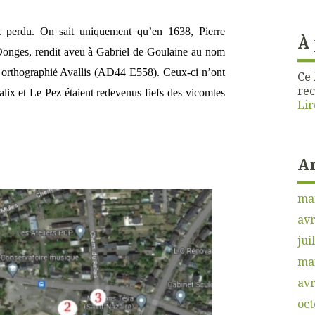
t perdu. On sait uniquement qu’en 1638, Pierre
À
 Donges, rendit aveu à Gabriel de Goulaine au nom
, orthographié Avallis (AD44 E558). Ceux-ci n’ont
Ce 
rec
lix et Le Pez étaient redevenus fiefs des vicomtes
Lir
A
ma
avr
jui
ma
avr
oct