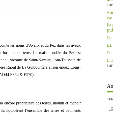
su
Aud
vac
Pe
pub
Coe
III,
icomté les noms d’Avalix et du Pez dans les aveux
Ce 
a location de terre. La maison noble du Pez est
LE
t au vicomte de Saint-Nazaire, Jean-Toussain de
su
çoise Raoul de La Guibourgère et son époux Louis-
 (AD44 E354 & E570).
Ao
Cal
 encore propriétaire des terres, moulin et manoir
ils liquidèrent l’ensemble des terres et bâtiments