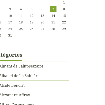
1
2
3
4
5
6
7
8
9
10
11
12
13
14
15
6
17
18
19
20
21
22
3
24
25
26
27
28
29
0
31
tégories
Aimant de Saint-Nazaire
Albanel de La Sablière
Alcide Benoist
Alexandre Affray
Alfred Caravanniez