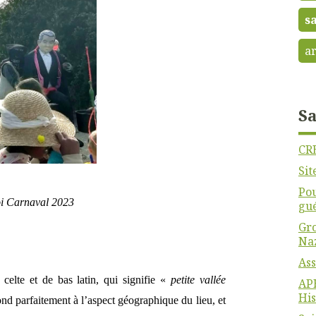
s
ar
Sa
CR
Sit
Pou
oi Carnaval 2023
gu
Gro
Na
Ass
celte et de bas latin, qui signifie «
petite vallée
APH
His
nd parfaitement à l’aspect géographique du lieu, et