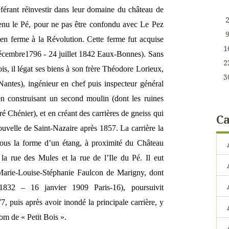
éférant réinvestir dans leur domaine du château de
enu le Pé, pour ne pas être confondu avec Le Pez
é en ferme à la Révolution. Cette ferme fut acquise
1
décembre1796 - 24 juillet 1842 Eaux-Bonnes). Sans
2
s, il légat ses biens à son frère Théodore Lorieux,
3
antes), ingénieur en chef puis inspecteur général
n construisant un second moulin (dont les ruines
é Chénier), et en créant des carrières de gneiss qui
Ca
nouvelle de Saint-Nazaire après 1857. La carrière la
 sous la forme d’un étang, à proximité du Château
la rue des Mules et la rue de l’Ile du Pé. Il eut
Marie-Louise-Stéphanie Faulcon de Marigny, dont
1832 – 16 janvier 1909 Paris-16), poursuivit
7, puis après avoir inondé la principale carrière, y
nom de « Petit Bois ».