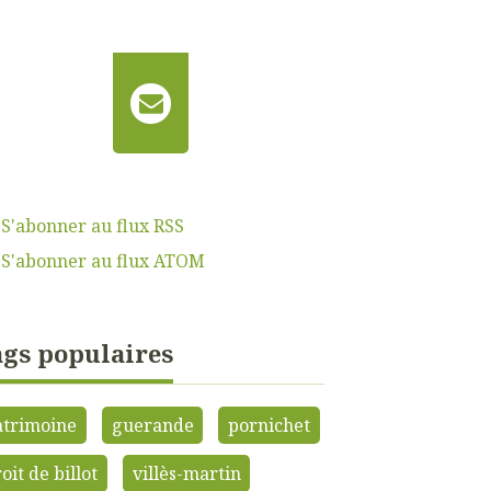
S'abonner au flux RSS
S'abonner au flux ATOM
gs populaires
atrimoine
guerande
pornichet
oit de billot
villès-martin