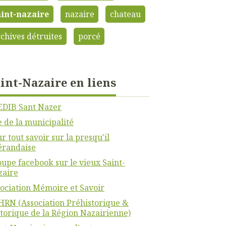
aint-nazaire
nazaire
chateau
chives détruites
porcé
int-Nazaire en liens
EDIB Sant Nazer
e de la municipalité
r tout savoir sur la presqu'il
érandaise
upe facebook sur le vieux Saint-
zaire
ociation Mémoire et Savoir
RN (Association Préhistorique &
torique de la Région Nazairienne)