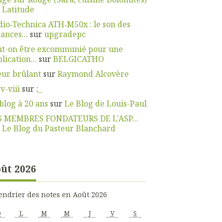
r
Latitude
io‑Technica ATH‑M50x : le son des
ances...
sur
upgradepc
ut-on être excommunié pour une
lication...
sur
BELGICATHO
ur brûlant
sur
Raymond Alcovère
 v-viii
sur
;_
blog à 20 ans
sur
Le Blog de Louis-Paul
S MEMBRES FONDATEURS DE L'ASP...
r
Le Blog du Pasteur Blanchard
ût 2026
endrier des notes en Août 2026
D
L
M
M
J
V
S