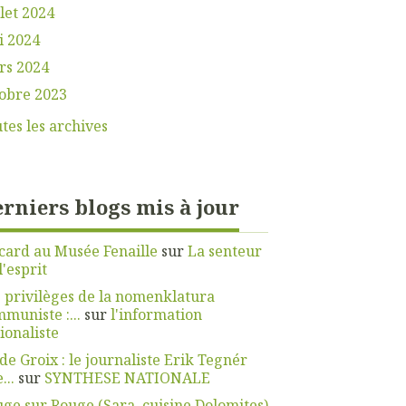
llet 2024
i 2024
rs 2024
obre 2023
tes les archives
rniers blogs mis à jour
card au Musée Fenaille
sur
La senteur
l'esprit
 privilèges de la nomenklatura
muniste :...
sur
l'information
ionaliste
 de Groix : le journaliste Erik Tegnér
...
sur
SYNTHESE NATIONALE
ge sur Rouge (Sara, cuisine Dolomites)