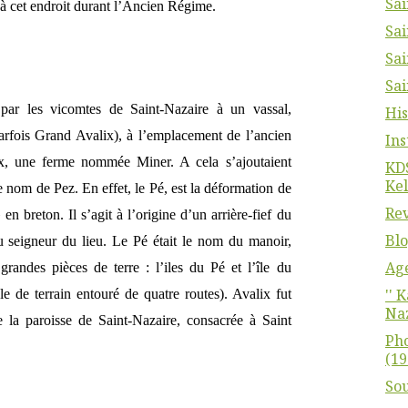
Sai
 à cet endroit durant l’Ancien Régime.
Sai
Sai
Sai
par les vicomtes de Saint-Nazaire à un vassal,
His
arfois Grand Avalix), à l’emplacement de l’ancien
Ins
ix, une ferme nommée Miner. A cela s’ajoutaient
KDS
Kel
 le nom de Pez. En effet, le Pé, est la déformation de
Rev
 en breton. Il s’agit à l’origine d’un arrière-fief du
Blo
u seigneur du lieu. Le Pé était le nom du manoir,
Ag
grandes pièces de terre : l’iles du Pé et l’île du
'' 
 de terrain entouré de quatre routes). Avalix fut
Naz
de la paroisse de Saint-Nazaire, consacrée à Saint
Pho
(19
Sou