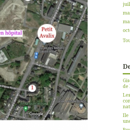
jui
ma
ma
oct
Tou
De
Gis
de 
Les
com
nat
Ile
une
Rou