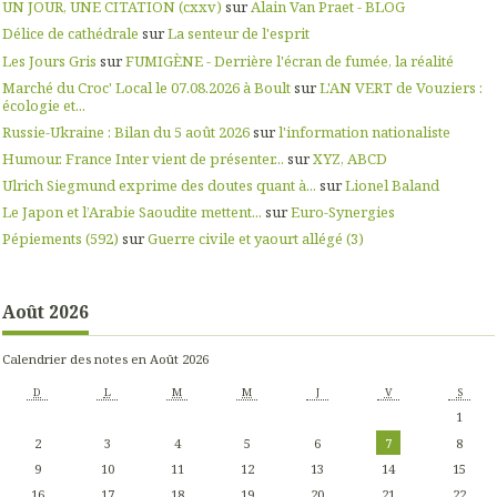
UN JOUR, UNE CITATION (cxxv)
sur
Alain Van Praet - BLOG
Délice de cathédrale
sur
La senteur de l'esprit
Les Jours Gris
sur
FUMIGÈNE - Derrière l'écran de fumée, la réalité
Marché du Croc' Local le 07.08.2026 à Boult
sur
L'AN VERT de Vouziers :
écologie et...
Russie-Ukraine : Bilan du 5 août 2026
sur
l'information nationaliste
Humour. France Inter vient de présenter...
sur
XYZ, ABCD
Ulrich Siegmund exprime des doutes quant à...
sur
Lionel Baland
Le Japon et l’Arabie Saoudite mettent...
sur
Euro-Synergies
Pépiements (592)
sur
Guerre civile et yaourt allégé (3)
Août 2026
Calendrier des notes en Août 2026
D
L
M
M
J
V
S
1
2
3
4
5
6
7
8
9
10
11
12
13
14
15
16
17
18
19
20
21
22