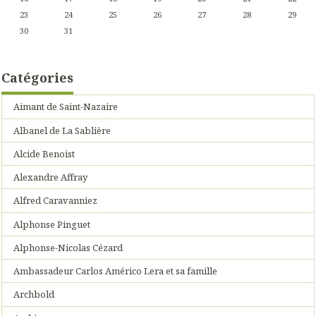
23
24
25
26
27
28
29
30
31
Catégories
Aimant de Saint-Nazaire
Albanel de La Sablière
Alcide Benoist
Alexandre Affray
Alfred Caravanniez
Alphonse Pinguet
Alphonse-Nicolas Cézard
Ambassadeur Carlos Américo Lera et sa famille
Archbold