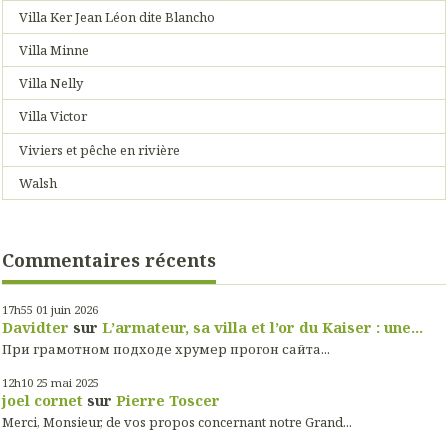
Villa Ker Jean Léon dite Blancho
Villa Minne
Villa Nelly
Villa Victor
Viviers et pêche en rivière
Walsh
Commentaires récents
17h55
01
juin 2026
Davidter
sur
L’armateur, sa villa et l’or du Kaiser : une...
При грамотном подходе хрумер прогон сайта...
12h10
25
mai 2025
joel cornet
sur
Pierre Toscer
Merci, Monsieur, de vos propos concernant notre Grand...