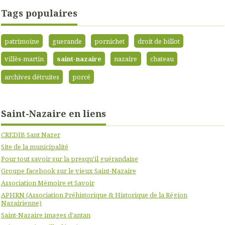
Tags populaires
patrimoine
guerande
pornichet
droit de billot
villès-martin
saint-nazaire
nazaire
chateau
archives détruites
porcé
Saint-Nazaire en liens
CREDIB Sant Nazer
Site de la municipalité
Pour tout savoir sur la presqu'il guérandaise
Groupe facebook sur le vieux Saint-Nazaire
Association Mémoire et Savoir
APHRN (Association Préhistorique & Historique de la Région
Nazairienne)
Saint-Nazaire images d'antan