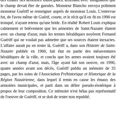
le champ devait être de gueules. Monsieur Blancho envoya poliment
monsieur Guériff se renseigner auprès de monsieur Louis. L'entrevue
fut, de l'aveu même de Guérif, courte, et le récit qu'il en fit en 1990 est
tronqué, n'ayant retenu qu'une bride. En réalité Robert Louis expliqua
calmement et brièvement que les armoiries de Saint-Nazaire étaient
avec un champ d'azur, mais les termes héraldiques noyèrent Fernand
Guériff qui ne voulait pas admettre que ses sources étaient inexactes.
L'affaire aurait pu en rester là, Guériff a, dans son
Histoire de Saint-
Nazaire
publiée en 1960, fait état en partie des mésaventures
héraldiques de la ville, et conclu que les armes avaient toujours été
avec un champ d'azur, mais, l'âge ayant fait son oeuvre, en 1990,
quatre années avant son décès, Guériff publia un mémoire de 35
pages, par les soins de l'
Association Préhistorique et Historique de la
Région Nazairienne,
dans lequel il remis en cause les émaux des
armoiries municipales, et parti dans un délire pseudo-ésotérique à
propos de leur composition. Ce mémoire n'est hélas pas représentatif
de l'oeuvre de Guériff, et se doit de rester non republié.