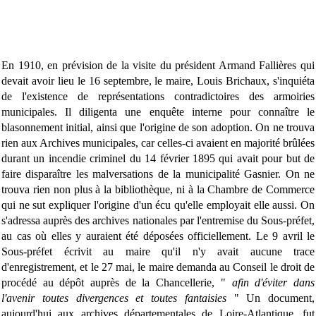
En 1910, en prévision de la visite du président Armand Fallières qui
devait avoir lieu le 16 septembre, le maire, Louis Brichaux, s'inquiéta
de l'existence de représentations contradictoires des armoiries
municipales. Il diligenta une enquête interne pour connaître le
blasonnement initial, ainsi que l'origine de son adoption. On ne trouva
rien aux Archives municipales, car celles-ci avaient en majorité brûlées
durant un incendie criminel du 14 février 1895 qui avait pour but de
faire disparaître les malversations de la municipalité Gasnier. On ne
trouva rien non plus à la bibliothèque, ni à la Chambre de Commerce
qui ne sut expliquer l'origine d'un écu qu'elle employait elle aussi. On
s'adressa auprès des archives nationales par l'entremise du Sous-préfet,
au cas où elles y auraient été déposées officiellement. Le 9 avril le
Sous-préfet écrivit au maire qu'il n'y avait aucune trace
d'enregistrement, et le 27 mai, le maire demanda au Conseil le droit de
procédé au dépôt auprès de la Chancellerie, "
afin d'éviter dans
l'avenir toutes divergences et toutes fantaisies
" Un document,
aujourd'hui aux archives départementales de Loire-Atlantique, fut