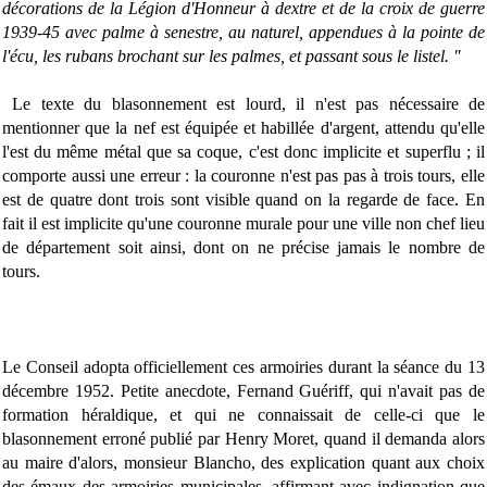
décorations de la Légion d'Honneur à dextre et de la croix de guerre
1939-45 avec palme à senestre, au naturel, appendues à la pointe de
l'écu, les rubans brochant sur les palmes, et passant sous le listel. "
Le texte du blasonnement est lourd, il n'est pas nécessaire de
mentionner que la nef est équipée et habillée d'argent, attendu qu'elle
l'est du même métal que sa coque, c'est donc implicite et superflu ; il
comporte aussi une erreur : la couronne n'est pas pas à trois tours, elle
est de quatre dont trois sont visible quand on la regarde de face. En
fait il est implicite qu'une couronne murale pour une ville non chef lieu
de département soit ainsi, dont on ne précise jamais le nombre de
tours.
Le Conseil adopta officiellement ces armoiries durant la séance du 13
décembre 1952. Petite anecdote, Fernand Guériff, qui n'avait pas de
formation héraldique, et qui ne connaissait de celle-ci que le
blasonnement erroné publié par Henry Moret, quand il demanda alors
au maire d'alors, monsieur Blancho, des explication quant aux choix
des émaux des armoiries municipales, affirmant avec indignation que