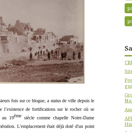
p
p
Sa
CR
Sit
Pou
gu
Gro
Na
eurs fois sur ce blogue, a status de ville depuis le
Ass
e l’existence de fortifications sur le rocher où se
ème
ue au 19
siècle comme chapelle Notre-Dame
APH
His
mération. L'emplacement était déjà doté d'un point