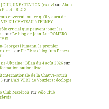
 JOUR, UNE CITATION (cxxiv)
sur
Alain
 Praet - BLOG
vous enverrai tout ce qu’il y aura de...
r
VIE DU CHATEAU à FERNEY
rôle crucial que peuvent jouer les
...
sur
Le blog de Jean-Luc ROMERO-
CHEL
an-Georges Humann, le premier
istre...
sur
D'r Elsass blog fum Ernest-
ile
sie-Ukraine : Bilan du 4 août 2026
sur
nformation nationaliste
t internationale de la Chauve-souris
26
sur
L'AN VERT de Vouziers : écologie
.
o Club Mazérois
sur
Vélo Club
zèrois