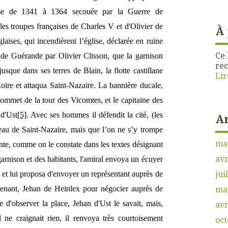
-même de 1341 à 1364 secouée par la Guerre de
les troupes françaises de Charles V et d'Olivier de
À
laises, qui incendièrent l’église, déclarée en ruine
Ce 
 de Guérande par Olivier Clisson, que la garnison
rec
usque dans ses terres de Blain, la flotte castillane
Lir
Loire et attaqua Saint-Nazaire. La bannière ducale,
 sommet de la tour des Vicomtes, et le capitaine des
 d'Ust
[5]
. Avec ses hommes il défendit la cité, (les
A
eau de Saint-Nazaire, mais que l’on ne s’y trompe
ma
nte, comme on le constate dans les textes désignant
avr
arnison et des habitants, l'amiral envoya un écuyer
jui
 et lui proposa d'envoyer un représentant auprès de
ma
utenant, Jehan de Heinlex pour négocier auprès de
ge d'observer la place, Jehan d'Ust le savait, mais,
avr
 ne craignait rien, il renvoya très courtoisement
oct