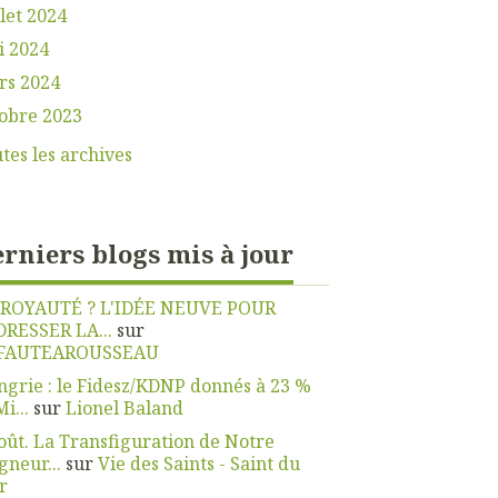
llet 2024
i 2024
rs 2024
obre 2023
tes les archives
rniers blogs mis à jour
 ROYAUTÉ ? L'IDÉE NEUVE POUR
DRESSER LA...
sur
FAUTEAROUSSEAU
grie : le Fidesz/KDNP donnés à 23 %
Mi...
sur
Lionel Baland
oût. La Transfiguration de Notre
gneur...
sur
Vie des Saints - Saint du
r