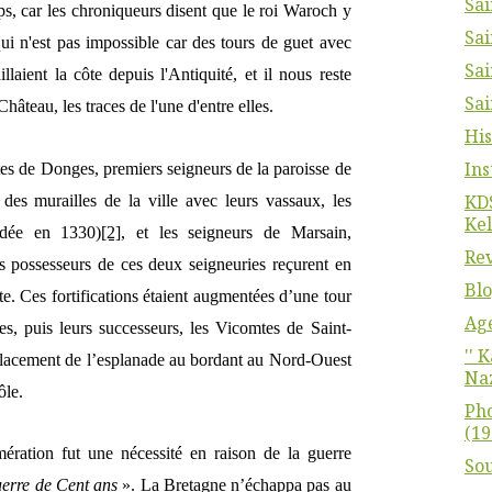
Sai
ps, car les chroniqueurs disent que le roi
Waroch y
Sai
qui n'est pas impossible car des tours de guet avec
Sai
laient la côte depuis l'Antiquité, et il nous reste
Sai
hâteau, les traces de l'une d'entre elles.
His
Ins
tes de Donges, premiers seigneurs de la paroisse de
KDS
n des murailles de la ville avec leurs vassaux, les
Kel
ondée en 1330)
[2]
, et les seigneurs de Marsain,
Rev
s possesseurs de ces deux seigneuries reçurent en
Blo
inte. Ces fortifications étaient augmentées d’une tour
Ag
s, puis leurs successeurs, les Vicomtes de Saint-
'' 
mplacement de l’esplanade au bordant au Nord-Ouest
Naz
ôle.
Pho
(19
mération fut une nécessité en raison de la guerre
Sou
erre de Cent ans
». La Bretagne n’échappa pas au