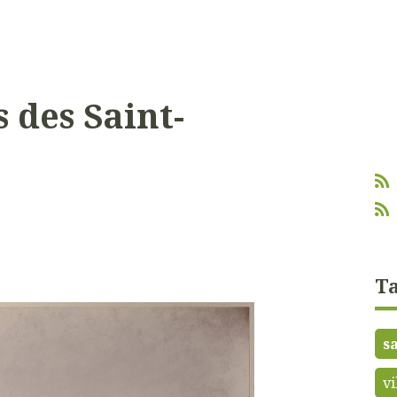
 des Saint-
Ta
s
vi