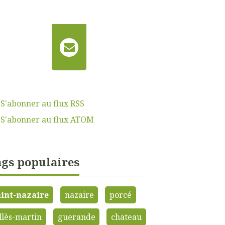
S'abonner au flux RSS
S'abonner au flux ATOM
gs populaires
aint-nazaire
nazaire
porcé
llès-martin
guerande
chateau