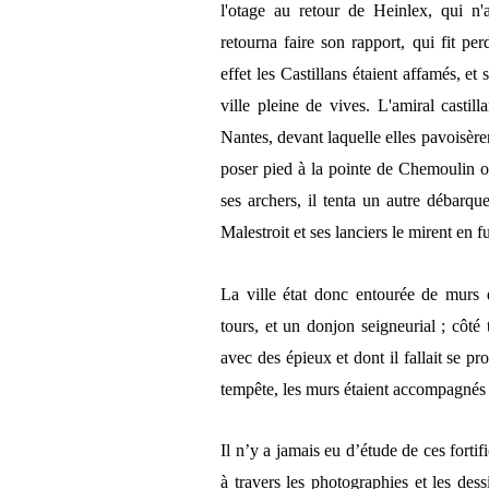
l'otage au retour de Heinlex, qui n'
retourna faire son rapport, qui fit per
effet les Castillans étaient affamés, et
ville pleine de vives. L'amiral casti
Nantes, devant laquelle elles pavoisèren
poser pied à la pointe de Chemoulin o
ses archers, il tenta un autre débarq
Malestroit et ses lanciers le mirent en fu
La ville état donc entourée de murs 
tours, et un donjon seigneurial ; côté t
avec des épieux et dont il fallait se p
tempête, les murs étaient accompagnés 
Il n’y a jamais eu d’étude de ces forti
à travers les photographies et les dess