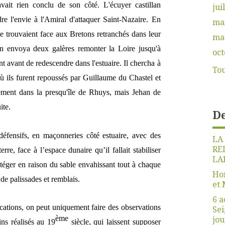
avait rien conclu de son côté. L'écuyer castillan
jui
dre l'envie à l'Amiral d'attaquer Saint-Nazaire. En
ma
 se trouvaient face aux Bretons retranchés dans leur
ma
llan envoya deux galères remonter la Loire jusqu'à
oct
t avant de redescendre dans l'estuaire. Il chercha à
Tou
ù ils furent repoussés par Guillaume du Chastel et
uement dans la presqu'île de Rhuys, mais Jehan de
ite.
De
défensifs, en maçonneries côté estuaire, avec des
LA
RE
erre, face à l’espace dunaire qu’il fallait stabiliser
LA
rotéger en raison du sable envahissant tout à chaque
Hon
de palissades et remblais.
et 
6 a
fications, on peut uniquement faire des observations
Sei
ème
jou
ins réalisés au 19
siècle, qui laissent supposer