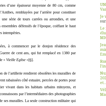
UN
eries d’une épaisseur moyenne de 80 cm, comme
Van
d’Antibes, remblayées par l’arrière pour constituer
Je 
c une série de tours carrées ou arrondies, et une
su
 ensembles défensifs de l’époque, coiffant le haut
Le 
élus
es intempéries.
MI
Je
sées, à commencer par le donjon résidence des
min
 Guerre de cent ans, qui fut remplacé en 1380 par
Em
le «
Vieille Eglise
»
[6]
.
Rus
l'i
Nui
n de l’artillerie rendirent obsolètes les murailles de
20
ent rabaissées côté estuaire, percées de portes pour
et..
lier vivant dans les habitats urbains mitoyens, et
Vél
connaissons par l’intermédiaires des photographies
Ma
de ses murailles. La seule construction militaire qui