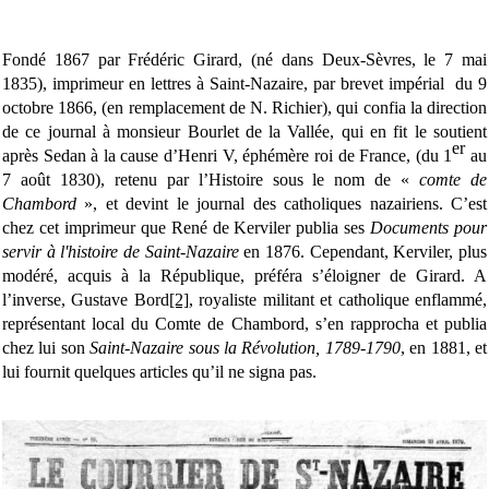
Fondé 1867 par Frédéric Girard, (né dans Deux-Sèvres, le 7 mai
1835), imprimeur en lettres à Saint-Nazaire, par brevet impérial du 9
octobre 1866, (en remplacement de N. Richier), qui confia la direction
de ce journal à monsieur Bourlet de la Vallée, qui en fit le soutient
er
après Sedan à la cause d’Henri V, éphémère roi de France, (du 1
au
7 août 1830), retenu par l’Histoire sous le nom de «
comte de
Chambord
», et devint le journal des catholiques nazairiens. C’est
chez cet imprimeur que René de Kerviler publia ses
Documents pour
servir à l'histoire de Saint-Nazaire
en 1876. Cependant, Kerviler, plus
modéré, acquis à la République, préféra s’éloigner de Girard. A
l’inverse, Gustave Bord
[2]
, royaliste militant et catholique enflammé,
représentant local du Comte de Chambord, s’en rapprocha et publia
chez lui son
Saint-Nazaire sous la Révolution, 1789-1790
, en 1881, et
lui fournit quelques articles qu’il ne signa pas.