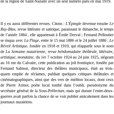
de la région de Saint-Nazaire avec un seul numéro paru en mai 1919.
Il y eu aussi différentes revues. Citons :
L'Épingle
devenue ensuite
Le
Ruy-Blas
, revue littéraire et satirique, paraissant le dimanche, le temps
de l’année 1884 , elle appartenait à Émile Derval ; Fernand Pelloutier
se risqua avec
La Plage
, entre le 15 mai 1886 et le 24 juillet 1886 ;
Le
Réveil Artistique
, fondée en 1918 et 1919, qui réapparût sous le nom
de
La Semaine nazairienne, revue hebdomadaire théâtrale, littéraire,
artistique, mondaine,
du 1er 7 octobre 1924 au 24 juin 1925, siégeant
au 16 rue du Calvaire, cette publication au joli frontispice, fondée par
Fernand Salmon, directeur des théâtres municipaux, était au trois-
quarts emplie de réclames, publiait quelques critiques théâtrales et
cinématographiques, ainsi que des vers de mirliton locaux, dont ceux
de Pierre Armor, poète local tombé dans l’oubli, pseudonyme du
secrétaire général de la Sous-Préfecture, mais qui durant l’entre-deux-
guerres avait parfois la chance de se voir publier amicalement dans les
journaux nazairiens.