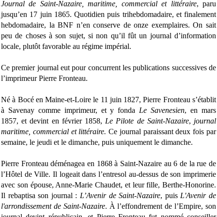
Journal de Saint-Nazaire, maritime, commercial et littéraire
, paru
jusqu’en 17 juin 1865. Quotidien puis trihebdomadaire, et finalement
hebdomadaire, la BNF n’en conserve de onze exemplaires. On sait
peu de choses à son sujet, si non qu’il fût un journal d’information
locale, plutôt favorable au régime impérial.
Ce premier journal eut pour concurrent les publications successives de
l’imprimeur Pierre Fronteau.
Né à Bocé en Maine-et-Loire le 11 juin 1827, Pierre Fronteau s’établit
à Savenay comme imprimeur, et y fonda
Le Savenesien
, en mars
1857, et devint en février 1858,
Le Pilote de Saint-Nazaire
,
journal
maritime, commercial et littéraire.
Ce journal paraissant deux fois par
semaine, le jeudi et le dimanche, puis uniquement le dimanche.
Pierre Fronteau déménagea en 1868 à Saint-Nazaire au 6 de la rue de
l’Hôtel de Ville. Il logeait dans l’entresol au-dessus de son imprimerie
avec son épouse, Anne-Marie Chaudet, et leur fille, Berthe-Honorine.
Il rebaptisa son journal :
L’Avenir de Saint-Nazaire
, puis
L'Avenir de
l'arrondissement de Saint-Nazaire
. À l’effondrement de l’Empire, son
journal devint républicain, et Pierre Fronteau fut nommé conseiller