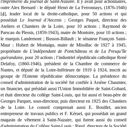
l'imprimerie du journal de Saint-Nazaire
. Il y avait pour actionnaires,
outre Alex Bernard : le député Henri de La Ferronnays, (1876-1946)
[4]
, leader local de la droite-catholique, pour 50 actions et qui
possédait
Le Journal d’Ancenis
; Georges Paquet, directeur des
Ateliers et Chantiers de la Loire, pour 10 actions ; Raymond de
Parscau du Plessis, (1859-1943), maire de Montoire, pour 10 actions ;
le marquis Landemont ; Busson-Billault ; le sénateur François Saint-
Maur ; Hubert de Montaigu, maire de Missillac de 1927 à 1945,
propriétaire de
L’indépendant de Pontchâteau
et de
La Presqu’île
guérandaise
, pour 20 actions ; l’industriel républicain catholique René
Delafoy, (1860-1946), président de la Chambre de commerce de
Nantes, et député de la Loire-Inférieure de 1919 à 1924, inscrit au
groupe de l'Entente républicaine démocratique. La présidence du
conseil d'administration de la société fut confiée à Arsène Chaumier,
un financier, qui présidait aussi l'Union Immobilière de Saint-Gohard,
et était directeur du collège Saint-Louis, qui fut aussi el beau-père de
Georges Parquet, sous-directeur, puis directeur en 1925 des Chantiers
de la Loire. Le conseil comprenait aussi E. Bouillet, ancien
entrepreneur de travaux publics et F. Kéruel, qui possédait un grand
magasin de vêtement à Saint-Nazaire, qui furent aussi du conseil
d'administration du Collège Saint-Louis ; Rieul, directeur de la Société