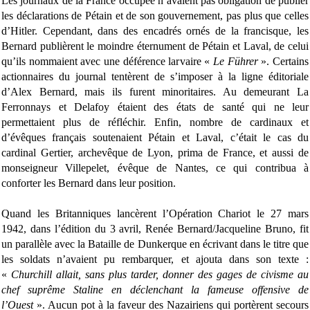
Les journaux de la France occupée n’avaient pas obligation de publier
les déclarations de Pétain et de son gouvernement, pas plus que celles
d’Hitler. Cependant, dans des encadrés ornés de la francisque, les
Bernard publièrent le moindre éternument de Pétain et Laval, de celui
qu’ils nommaient avec une déférence larvaire «
Le Führer
». Certains
actionnaires du journal tentèrent de s’imposer à la ligne éditoriale
d’Alex Bernard, mais ils furent minoritaires. Au demeurant La
Ferronnays et Delafoy étaient des états de santé qui ne leur
permettaient plus de réfléchir. Enfin, nombre de cardinaux et
d’évêques français soutenaient Pétain et Laval, c’était le cas du
cardinal Gertier, archevêque de Lyon, prima de France, et aussi de
monseigneur Villepelet, évêque de Nantes, ce qui contribua à
conforter les Bernard dans leur position.
Quand les Britanniques lancèrent l’Opération Chariot le 27 mars
1942, dans l’édition du 3 avril, Renée Bernard/Jacqueline Bruno, fit
un parallèle avec la Bataille de Dunkerque en écrivant dans le titre que
les soldats n’avaient pu rembarquer, et ajouta dans son texte :
«
Churchill allait, sans plus tarder, donner des gages de civisme au
chef suprême Staline en déclenchant la fameuse offensive de
l’Ouest
». Aucun pot à la faveur des Nazairiens qui portèrent secours