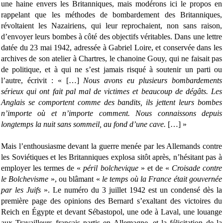
une haine envers les Britanniques, mais modérons ici le propos en
rappelant que les méthodes de bombardement des Britanniques,
révoltaient les Nazairiens, qui leur reprochaient, non sans raison,
d’envoyer leurs bombes à côté des objectifs véritables. Dans une lettre
datée du 23 mai 1942, adressée à Gabriel Loire, et conservée dans les
archives de son atelier à Chartres, le chanoine Gouy, qui ne faisait pas
de politique, et à qui ne s’est jamais risqué à soutenir un parti ou
l’autre, écrivit : « […]
Nous avons eu plusieurs bombardements
sérieux qui ont fait pal mal de victimes et beaucoup de dégâts. Les
Anglais se comportent comme des bandits, ils jettent leurs bombes
n’importe où et n’importe comment. Nous connaissons depuis
longtemps la nuit sans sommeil, au fond d’une cave.
[…] »
Mais l’enthousiasme devant la guerre menée par les Allemands contre
les Soviétiques et les Britanniques explosa sitôt après, n’hésitant pas à
employer les termes de «
péril bolchevique
» et de «
Croisade contre
le Bolchevisme
», ou blâmant «
le temps où la France était gouvernée
par les Juifs
». Le numéro du 3 juillet 1942 est un condensé dès la
première page des opinions des Bernard s’exaltant des victoires du
Reich en Égypte et devant Sébastopol, une ode à Laval, une louange
aux Travailleurs français partis en Allemagne, et la félicitation de la