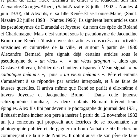
Alexandre-Georges-Albert, (Saint-Nazaire 8 juillet 1902 - Nantes 4
juin 1970), dit Alex'fils, et sa fille Renée-Élise-Louise-Marie, (Saint-
Nazaire 22 juillet 1898 - Nantes 1996). Ils signèrent leurs articles sous
les pseudonymes de Durandal et Joyeuse, du nom des épée de Roland
et Charlemagne. Mais c’est surtout sous le pseudonyme de Jacqueline
Bruno que Renée s’illustra avec des articles consacrés aux activités
artistiques et culturelles de la ville, et surtout à partir de 1930
Alexandre Bernard père signait déjà certains articles sous le
pseudonyme de «
un vieux
», «
un vieux grognon
», alors que
Gustave Olliveau, héritier des chantiers disparus à Méan signait «
un
catholique méanais
», puis «
un vieux méanais
». Père et enfants
s’amusèrent à se répondre par articles interposés, et à se faire de
fausses querelles. Il arriva même que René se parlât à elle-même à
travers Joyeuse et Jacqueline Bruno ! Dans cette joueuse
schizophrénie familiale, les deux enfants Bernard tirèrent leurs
épingles. Alex fils fini par devenir le photographe du journal dès 1931,
il réussit même inciter son père à insérer à partir du 12 novembre 1932
un jeu concours qui proposait aux lectrices de se reconnaître sur
photographie publiée et de gagner un bon d’achat de 50 fr chez un
commerçant de la rue de Nantes. Il obtint aussi de son père de faire