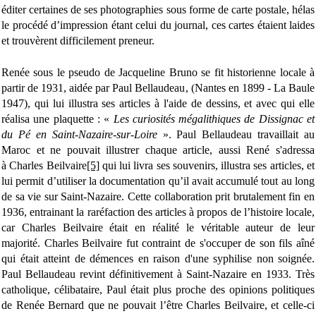
éditer certaines de ses photographies sous forme de carte postale, hélas
le procédé d’impression étant celui du journal, ces cartes étaient laides
et trouvèrent difficilement preneur.
Renée sous le pseudo de Jacqueline Bruno se fit historienne locale à
partir de 1931, aidée par Paul Bellaudeau, (Nantes en 1899 - La Baule
1947), qui lui illustra ses articles à l'aide de dessins, et avec qui elle
réalisa une plaquette : «
Les curiosités mégalithiques de Dissignac et
du Pé en Saint-Nazaire-sur-Loire
». Paul Bellaudeau travaillait au
Maroc et ne pouvait illustrer chaque article, aussi René s'adressa
à Charles Beilvaire
[5]
qui lui livra ses souvenirs, illustra ses articles, et
lui permit d’utiliser la documentation qu’il avait accumulé tout au long
de sa vie sur Saint-Nazaire. Cette collaboration prit brutalement fin en
1936, entrainant la raréfaction des articles à propos de l’histoire locale,
car Charles Beilvaire était en réalité le véritable auteur de leur
majorité. Charles Beilvaire fut contraint de s'occuper de son fils aîné
qui était atteint de démences en raison d'une syphilise non soignée.
Paul Bellaudeau revint définitivement à Saint-Nazaire en 1933. Très
catholique, célibataire, Paul était plus proche des opinions politiques
de Renée Bernard que ne pouvait l’être Charles Beilvaire, et celle-ci