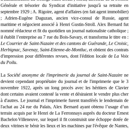
Générale et trésorier du Syndicat d'initiative jusqu'à sa retraite en
septembre 1929 ; A. Rigoire, agent d'affaires (en fait agent immobilier)
; Adrien-Eugène Daguzan, ancien vice-consul de Russie, agent
maritime et négocient associé à Henri Gustin-Stroll. Alex Bernard fut
nommé rédacteur et fit du quotidien un journal nationaliste catholique ;
il établit l’entreprise au 7 rue du Bois-Savary, et transforma le titre en :
Le Courrier de Saint-Nazaire et des cantons de Guérande, Le Croisic,
Herbignac, Savenay, Saint-Etienne-de-Montluc
, et obtient des contrats
d'impression pour différentes revues, dont l'édition locale de
La Voix
du Poilu
.
La
Société anonyme de l'imprimerie du journal de Saint-Nazaire
ne
devient cependant propriétaire du journal et de l'imprimerie que le 3
novembre 1922, après un long procès avec les héritiers de Clavier
dont certains avaient contesté la vente et désiraient le vendre plus cher
à d'autres. Le journal et l'imprimerie furent transférés le lendemain de
l'achat au 24 rue du Palais, Alex Bernard ayant obtenu l’usage d’un
terrain acquis par le Henri de La Ferronnays auprès du docteur Ernest
Bachelot-Villeneuve, sur lequel il fit construisit une échoppe dotée de
deux vitrines te bénir les lieux et les machines par l'évêque de Nantes,