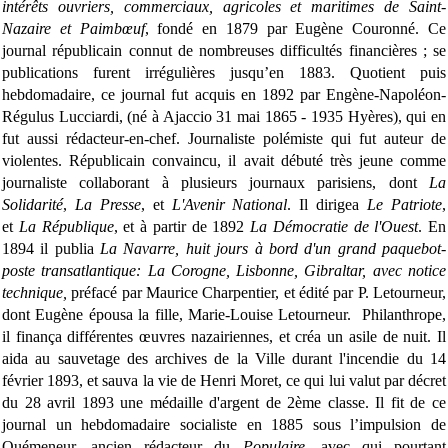
intérêts ouvriers, commerciaux, agricoles et maritimes de Saint-
Nazaire et Paimbœuf
, fondé en 1879 par Eugène Couronné. Ce
journal républicain connut de nombreuses difficultés financières ; se
publications furent irrégulières jusqu’en 1883. Quotient puis
hebdomadaire, ce journal fut acquis en 1892 par Engène-Napoléon-
Régulus Lucciardi, (né à Ajaccio 31 mai 1865 - 1935 Hyères), qui en
fut aussi rédacteur-en-chef. Journaliste polémiste qui fut auteur de
violentes. Républicain convaincu, il avait débuté très jeune comme
journaliste collaborant à plusieurs journaux parisiens, dont
La
Solidarité
,
La Presse
, et
L'Avenir National
. Il dirigea
Le Patriote
,
et
La République
, et à partir de 1892
La Démocratie de l'Ouest
. En
1894 il publia
La Navarre, huit jours à bord d'un grand paquebot-
poste transatlantique: La Corogne, Lisbonne, Gibraltar, avec notice
technique,
préfacé par Maurice Charpentier, et édité par P. Letourneur,
dont Eugène épousa la fille, Marie-Louise Letourneur. Philanthrope,
il finança différentes œuvres nazairiennes, et créa un asile de nuit. Il
aida au sauvetage des archives de la Ville durant l'incendie du 14
février 1893, et sauva la vie de Henri Moret, ce qui lui valut par décret
du 28 avril 1893 une médaille d'argent de 2ème classe.
Il fit de ce
journal un hebdomadaire socialiste en 1885 sous l’impulsion de
Quémeneur, ancien rédacteur du
Populaire,
avec qui pourtant