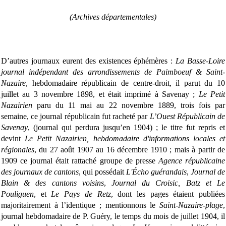
(Archives départementales)
D’autres journaux eurent des existences éphémères :
La Basse-Loire
journal indépendant des arrondissements de Paimboeuf & Saint-
Nazaire
, hebdomadaire républicain de centre-droit, il parut du 10
juillet au 3 novembre 1898, et était imprimé à Savenay ;
Le Petit
Nazairien
paru du 11 mai au 22 novembre 1889, trois fois par
semaine, ce journal républicain fut racheté par
L’Ouest Républicain de
Savenay
, (journal qui perdura jusqu’en 1904) ; le titre fut repris et
devint
Le Petit Nazairien, hebdomadaire d'informations locales et
régionales
, du 27 août 1907 au 16 décembre 1910 ; mais à partir de
1909 ce journal était rattaché groupe de presse
Agence républicaine
des journaux de cantons
, qui possédait
L'Écho guérandais
,
Journal de
Blain & des cantons voisins
,
Journal du Croisic, Batz et Le
Pouliguen
, et
Le Pays de Retz
, dont les pages étaient publiées
majoritairement à l’identique ; mentionnons le
Saint-Nazaire-plage
,
journal hebdomadaire de P. Guéry, le temps du mois de juillet 1904, il