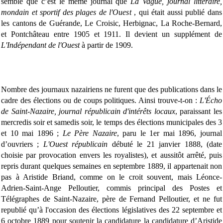
semble que c’est le même journal que
La Vague, journal littéraire,
mondain et sportif des plages de l'Ouest
, qui était aussi publié dans
les cantons de Guérande, Le Croisic, Herbignac, La Roche-Bernard,
et Pontchâteau entre 1905 et 1911. Il devient un supplément de
L'Indépendant de l'Ouest
à partir de 1909.
Nombre des journaux nazairiens ne furent que des publications dans le
cadre des élections ou de coups politiques. Ainsi trouve-t-on :
L'Écho
de Saint-Nazaire, journal républicain d'intérêts locaux
, paraissant les
mercredis soir et samedis soir, le temps des élections municipales des 3
et 10 mai 1896 ;
Le Père Nazaire
, paru le 1er mai 1896, journal
d’ouvriers ;
L'Ouest républicain
débuté le 21 janvier 1888, (date
choisie par provocation envers les royalistes), et aussitôt arrêté, puis
repris durant quelques semaines en septembre 1889, il appartenait non
pas à Aristide Briand, comme on le croit souvent, mais Léonce-
Adrien-Saint-Ange Pelloutier, commis principal des Postes et
Télégraphes de Saint-Nazaire, père de Fernand Pelloutier, et ne fut
republié qu’à l'occasion des élections législatives des 22 septembre et
6 octobre 1889 pour soutenir la candidature la candidature d’Aristide