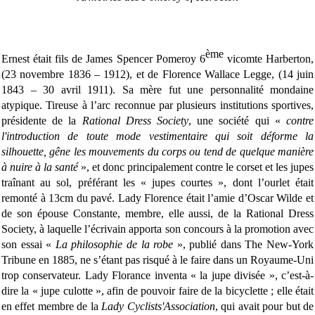
ème
Ernest était fils de James Spencer Pomeroy 6
vicomte Harberton,
(23 novembre 1836 – 1912), et de Florence Wallace Legge, (14 juin
1843 – 30 avril 1911). Sa mère fut une personnalité mondaine
atypique. Tireuse à l’arc reconnue par plusieurs institutions sportives,
présidente de la
Rational Dress Society
, une société qui «
contre
l'introduction de toute mode vestimentaire qui soit déforme la
silhouette, gêne les mouvements du corps ou tend de quelque manière
à nuire à la santé
», et donc principalement contre le corset et les jupes
traînant au sol, préférant les « jupes courtes », dont l’ourlet était
remonté à 13cm du pavé. Lady Florence était l’amie d’Oscar Wilde et
de son épouse Constante, membre, elle aussi, de la Rational Dress
Society, à laquelle l’écrivain apporta son concours à la promotion avec
son essai «
La philosophie de la robe
», publié dans The New-York
Tribune en 1885, ne s’étant pas risqué à le faire dans un Royaume-Uni
trop conservateur. Lady Florance inventa « la jupe divisée », c’est-à-
dire la « jupe culotte », afin de pouvoir faire de la bicyclette ; elle était
en effet membre de la
Lady Cyclists'Association
, qui avait pour but de