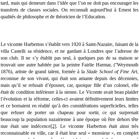
tard, mais qui demeure dans l’idée que l’on ne doit pas encourager les
transferts de classes sociales. On reconnaît aujourd'hui à Ernest les
qualités de
philosophe et de théoricien de l’Education.
Le vicomte Harberton s’établit vers 1920 à Saint-Nazaire, faisant de la
villa Castelli sa résidence, et ne gardant à Londres que l’adresse de
son club. Il ne s’y établit pas seul, à quelques pas de sa maison se
trouvait une autre habitée par la peintre Fairlie Harmar, (°Weymouth
1876), artiste de grand talent, formée à la
Slade School of Fine Art
,
reconnue de son vivant, qui était son amante depuis des décennies,
mais qu’il se refusait d’épouser, car, quoique fille d’un colonel, elle
était de condition inférieure à la sienne. Le Vicomte avait beau plaider
l’évolution et la réforme, celles-ci avaient définitivement leurs limites
et ce bornaient en réalité qu’à des considérations superficielles, telles
que refuser de porter un chapeau pour sortir, ce qui surprenait
beaucoup la population nazairienne à une époque où être dehors tête
nue était une indécence
[2]
. Le vicomte Harberton était ainsi très
reconnaissable en ville, car il était leur seul « monsieur », en complet