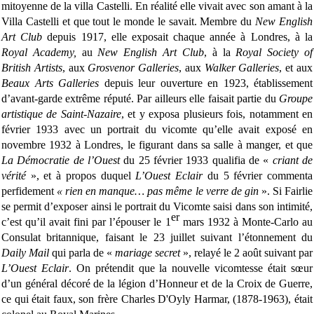
mitoyenne de la villa Castelli. En réalité elle vivait avec son amant à la
Villa Castelli et que tout le monde le savait. Membre du
New English
Art Club
depuis 1917, elle exposait chaque année à Londres, à la
Royal Academy,
au
New English Art Club
, à la
Royal Society of
British Artists
, aux
Grosvenor Galleries
, aux
Walker Galleries
, et aux
Beaux Arts Galleries
depuis leur ouverture en 1923, établissement
d’avant-garde extrême réputé. Par ailleurs elle faisait partie du
Groupe
artistique de Saint-Nazaire
, et y exposa plusieurs fois, notamment en
février 1933 avec un portrait du vicomte qu’elle avait exposé en
novembre 1932 à Londres, le figurant dans sa salle à manger, et que
La Démocratie de l’Ouest
du 25 février 1933 qualifia de «
criant de
vérité
», et à propos duquel
L’Ouest Eclair
du 5 février commenta
perfidement
« rien en manque… pas même le verre de gin
». Si Fairlie
se permit d’exposer ainsi le portrait du Vicomte saisi dans son intimité,
er
c’est qu’il avait fini par l’épouser le 1
mars 1932 à Monte-Carlo au
Consulat britannique, faisant le 23 juillet suivant l’étonnement du
Daily Mail
qui parla de «
mariage secret
», relayé le 2 août suivant par
L’Ouest Eclair
. On prétendit que la nouvelle vicomtesse était sœur
d’un général décoré de la légion d’Honneur et de la Croix de Guerre,
ce qui était faux, son frère Charles D'Oyly Harmar, (1878-1963), était