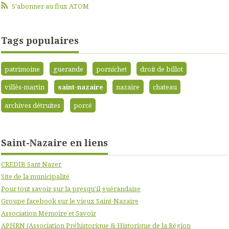
S'abonner au flux ATOM
Tags populaires
patrimoine
guerande
pornichet
droit de billot
villès-martin
saint-nazaire
nazaire
chateau
archives détruites
porcé
Saint-Nazaire en liens
CREDIB Sant Nazer
Site de la municipalité
Pour tout savoir sur la presqu'il guérandaise
Groupe facebook sur le vieux Saint-Nazaire
Association Mémoire et Savoir
APHRN (Association Préhistorique & Historique de la Région