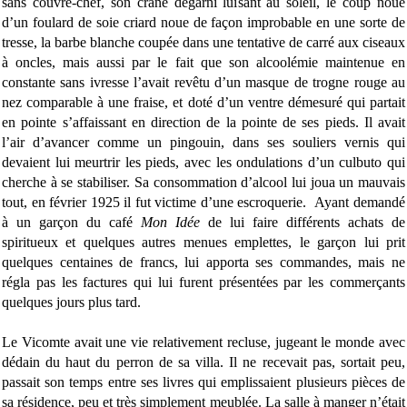
sans couvre-chef, son crâne dégarni luisant au soleil, le coup noué
d’un foulard de soie criard noue de façon improbable en une sorte de
tresse, la barbe blanche coupée dans une tentative de carré aux ciseaux
à oncles, mais aussi par le fait que son alcoolémie maintenue en
constante sans ivresse l’avait revêtu d’un masque de trogne rouge au
nez comparable à une fraise, et doté d’un ventre démesuré qui partait
en pointe s’affaissant en direction de la pointe de ses pieds. Il avait
l’air d’avancer comme un pingouin, dans ses souliers vernis qui
devaient lui meurtrir les pieds, avec les ondulations d’un culbuto qui
cherche à se stabiliser. Sa consommation d’alcool lui joua un mauvais
tout, en février 1925 il fut victime d’une escroquerie. Ayant demandé
à un garçon du café
Mon Idée
de lui faire différents achats de
spiritueux et quelques autres menues emplettes, le garçon lui prit
quelques centaines de francs, lui apporta ses commandes, mais ne
régla pas les factures qui lui furent présentées par les commerçants
quelques jours plus tard.
Le Vicomte avait une vie relativement recluse, jugeant le monde avec
dédain du haut du perron de sa villa. Il ne recevait pas, sortait peu,
passait son temps entre ses livres qui emplissaient plusieurs pièces de
sa résidence, peu et très simplement meublée. La salle à manger n’était