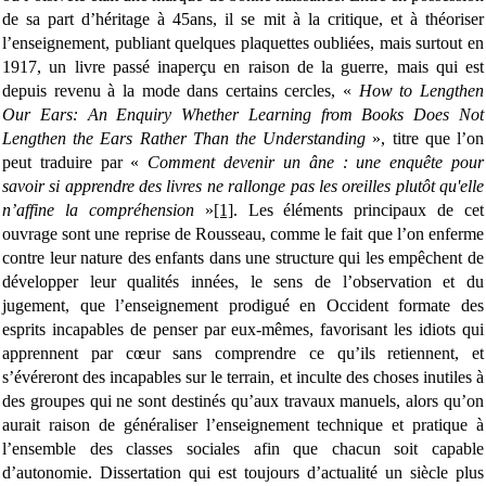
de sa part d’héritage à 45ans, il se mit à la critique, et à théoriser
l’enseignement, publiant quelques plaquettes oubliées, mais surtout en
1917, un livre passé inaperçu en raison de la guerre, mais qui est
depuis revenu à la mode dans certains cercles, «
How to Lengthen
Our Ears: An Enquiry Whether Learning from Books Does Not
Lengthen the Ears Rather Than the Understanding
», titre que l’on
peut traduire par «
Comment devenir un âne : une enquête pour
savoir si apprendre des livres ne rallonge pas les oreilles plutôt qu'elle
n’affine la compréhension
»
[1]
. Les éléments principaux de cet
ouvrage sont une reprise de Rousseau, comme le fait que l’on enferme
contre leur nature des enfants dans une structure qui les empêchent de
développer leur qualités innées, le sens de l’observation et du
jugement, que l’enseignement prodigué en Occident formate des
esprits incapables de penser par eux-mêmes, favorisant les idiots qui
apprennent par cœur sans comprendre ce qu’ils retiennent, et
s’évéreront des incapables sur le terrain, et inculte des choses inutiles à
des groupes qui ne sont destinés qu’aux travaux manuels, alors qu’on
aurait raison de généraliser l’enseignement technique et pratique à
l’ensemble des classes sociales afin que chacun soit capable
d’autonomie. Dissertation qui est toujours d’actualité un siècle plus