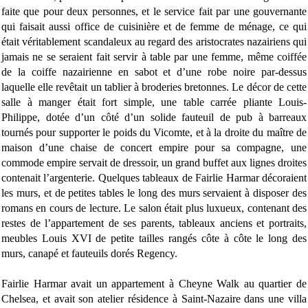
faite que pour deux personnes, et le service fait par une gouvernante
qui faisait aussi office de cuisinière et de femme de ménage, ce qui
était véritablement scandaleux au regard des aristocrates nazairiens qui
jamais ne se seraient fait servir à table par une femme, même coiffée
de la coiffe nazairienne en sabot et d’une robe noire par-dessus
laquelle elle revêtait un tablier à broderies bretonnes. Le décor de cette
salle à manger était fort simple, une table carrée pliante Louis-
Philippe, dotée d’un côté d’un solide fauteuil de pub à barreaux
tournés pour supporter le poids du Vicomte, et à la droite du maître de
maison d’une chaise de concert empire pour sa compagne, une
commode empire servait de dressoir, un grand buffet aux lignes droites
contenait l’argenterie. Quelques tableaux de Fairlie Harmar décoraient
les murs, et de petites tables le long des murs servaient à disposer des
romans en cours de lecture. Le salon était plus luxueux, contenant des
restes de l’appartement de ses parents, tableaux anciens et portraits,
meubles Louis XVI de petite tailles rangés côte à côte le long des
murs, canapé et fauteuils dorés Regency.
Fairlie Harmar avait un appartement à Cheyne Walk au quartier de
Chelsea, et avait son atelier résidence à Saint-Nazaire dans une villa